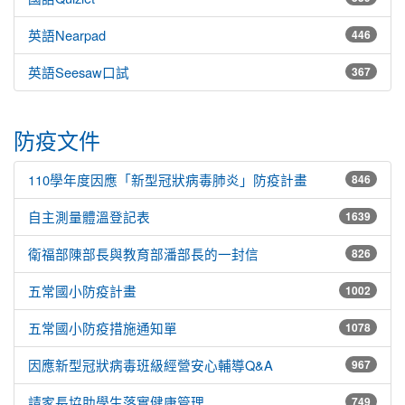
英語Nearpad
446
英語Seesaw口試
367
防疫文件
110學年度因應「新型冠狀病毒肺炎」防疫計畫
846
自主測量體溫登記表
1639
衛福部陳部長與教育部潘部長的一封信
826
五常國小防疫計畫
1002
五常國小防疫措施通知單
1078
因應新型冠狀病毒班級經營安心輔導Q&A
967
請家長協助學生落實健康管理
749