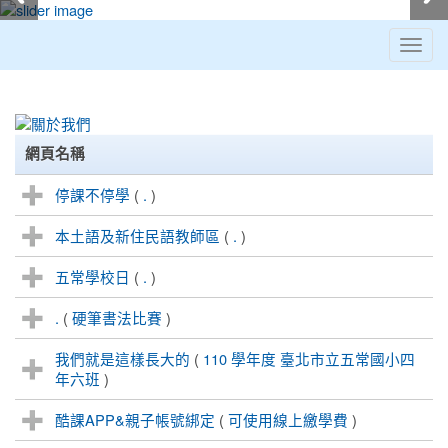
Toggl
navig
:::
網頁名稱
停課不停學
(
.
)
本土語及新住民語教師區
(
.
)
五常學校日
(
.
)
.
(
硬筆書法比賽
)
我們就是這樣長大的
(
110 學年度 臺北市立五常國小四
年六班
)
酷課APP&親子帳號綁定
(
可使用線上繳學費
)