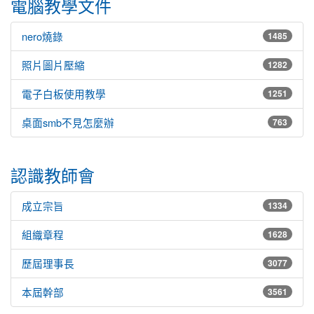
電腦教學文件
nero燒錄
1485
照片圖片壓縮
1282
電子白板使用教學
1251
桌面smb不見怎麼辦
763
認識教師會
成立宗旨
1334
組織章程
1628
歷屆理事長
3077
本屆幹部
3561