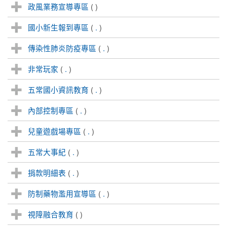
政風業務宣導專區
(
)
國小新生報到專區
(
.
)
傳染性肺炎防疫專區
(
.
)
非常玩家
(
.
)
五常國小資訊教育
(
.
)
內部控制專區
(
.
)
兒童遊戲場專區
(
.
)
五常大事紀
(
.
)
捐款明細表
(
.
)
防制藥物濫用宣導區
(
.
)
視障融合教育
(
)