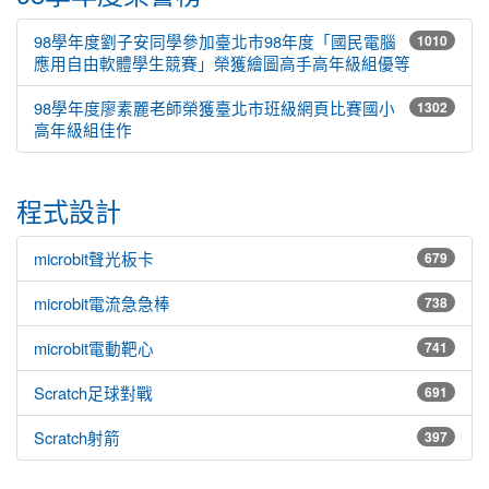
98學年度劉子安同學參加臺北市98年度「國民電腦
1010
應用自由軟體學生競賽」榮獲繪圖高手高年級組優等
98學年度廖素麗老師榮獲臺北市班級網頁比賽國小
1302
高年級組佳作
程式設計
microbit聲光板卡
679
microbit電流急急棒
738
microbit電動靶心
741
Scratch足球對戰
691
Scratch射箭
397