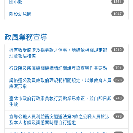
國小部
1361
附設幼兒園
1047
政風業務宣導
遇有收受餽贈及捐募款之情事，請確依相關規定辦
1210
理並報局核備
行政院及所屬機關機構請託關說登錄查察作業要點
791
請恪遵公務員廉政倫理規範相關規定，以維教育人員
628
廉潔形象
臺北市政府行政肅貪執行要點業已修正，並自即日起
740
生效
宣導公職人員利益衝突迴避法第2條之公職人員於涉
778
及本人考績及獎懲案時應自行迴避