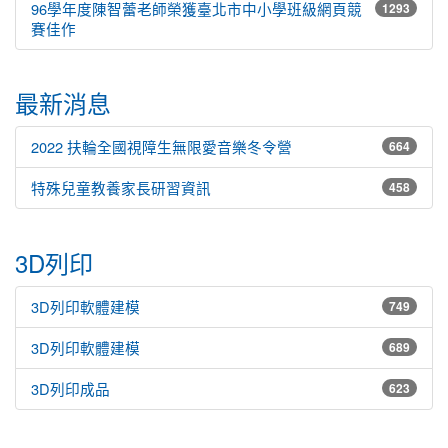
96學年度陳智蕾老師榮獲臺北市中小學班級網頁競
1293
賽佳作
最新消息
2022 扶輪全國視障生無限愛音樂冬令營
664
特殊兒童教養家長研習資訊
458
3D列印
3D列印軟體建模
749
3D列印軟體建模
689
3D列印成品
623