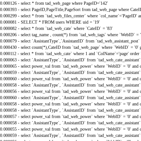
0.000126 - select * from tad_web_page where PageID='142'
0.000393 - select PageID,PageTitle,PageSort from tad_web_page where CateI
0.000299 - select * from `tad_web_files_center` where `col_name`='PageID' an
0.000081 - SELECT * FROM users WHERE uid = '19'
0.000082 - select * from `tad_web_cate` where `CateID` = '83'
0.000206 - select tag_name , count(*) from `tad_web_tags` where `WebID` = 
0.000079 - select `AssistantType`,`AssistantID` from `tad_web_assistant_pos
0.000430 - select count(*),CateID from `tad_web_page` where `WebID` = '0'
0.000112 - select * from `tad_web_cate` where 1 and `ColName`='page' order
0.000063 - select `AssistantType`, `AssistantID` from `tad_web_cate_assistant
0.000065 - select power_val from `tad_web_power` where `WebID` = '0' and 
0.000059 - select `AssistantType`, `AssistantID` from `tad_web_cate_assistant
0.000060 - select power_val from `tad_web_power` where `WebID` = '0' and 
0.000058 - select `AssistantType`, `AssistantID` from `tad_web_cate_assistant
0.000056 - select power_val from `tad_web_power` where `WebID` = '0' and 
0.000060 - select `AssistantType`, `AssistantID` from `tad_web_cate_assistant
0.000058 - select power_val from `tad_web_power` where `WebID` = '0' and 
0.000058 - select `AssistantType`, `AssistantID` from `tad_web_cate_assistant
0.000057 - select power_val from `tad_web_power` where `WebID` = '0' and 
0.000058 - select `AssistantType`, `AssistantID` from `tad_web_cate_assistant
0.000055 - select power_val from `tad_web_power` where `WebID` = '0' and 
0.000059 - select `AssistantType`, `AssistantID` from `tad_web_cate_assistant