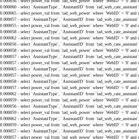
0.000056 - select power_val from `tad_web_power` where `WebID` = '0' and 
0.000060 - select `AssistantType`, `AssistantID` from `tad_web_cate_assistant
0.000065 - select power_val from `tad_web_power` where `WebID` = '0' and 
0.000057 - select `AssistantType`, `AssistantID` from `tad_web_cate_assistant
0.000055 - select power_val from `tad_web_power` where `WebID` = '0' and 
0.000058 - select `AssistantType`, `AssistantID` from `tad_web_cate_assistant
0.000062 - select power_val from `tad_web_power` where `WebID` = '0' and 
0.000056 - select `AssistantType`, `AssistantID` from `tad_web_cate_assistant
0.000058 - select power_val from `tad_web_power` where `WebID` = '0' and 
0.000057 - select `AssistantType`, `AssistantID` from `tad_web_cate_assistant
0.000057 - select power_val from `tad_web_power` where `WebID` = '0' and 
0.000065 - select `AssistantType`, `AssistantID` from `tad_web_cate_assistant
0.000057 - select power_val from `tad_web_power` where `WebID` = '0' and 
0.000058 - select `AssistantType`, `AssistantID` from `tad_web_cate_assistant
0.000057 - select power_val from `tad_web_power` where `WebID` = '0' and 
0.000062 - select `AssistantType`, `AssistantID` from `tad_web_cate_assistant
0.000059 - select power_val from `tad_web_power` where `WebID` = '0' and 
0.000056 - select `AssistantType`, `AssistantID` from `tad_web_cate_assistant
0.000059 - select power_val from `tad_web_power` where `WebID` = '0' and 
0.000062 - select `AssistantType`, `AssistantID` from `tad_web_cate_assistant
0.000059 - select power_val from `tad_web_power` where `WebID` = '0' and 
0.000057 - select `AssistantType`, `AssistantID` from `tad_web_cate_assistant
0.000057 - select power_val from `tad_web_power` where `WebID` = '0' and 