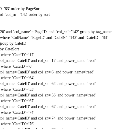
D='83' order by PageSort
d `col_sn`='142' order by sort
'20' and `col_name`='PageID' and `col_sn`='142' group by tag_name
t` where `ColName`='PageID' and `ColSN`='142' and `CateID`='83'
 group by CateID
 by CateSort
` where `CateID`='17'
col_name='CateID' and col_sn='17' and power_name='read'
` where `CateID`='6'
col_name='CateID' and col_sn='6' and power_name='read'
` where `CateID`='64'
col_name='CateID' and col_sn='64' and power_name='read'
` where `CateID`='53'
col_name='CateID' and col_sn='53' and power_name='read'
` where `CateID`='67'
col_name='CateID' and col_sn='67' and power_name='read'
` where `CateID`='74'
col_name='CateID' and col_sn='74' and power_name='read'
` where `CateID`='76'