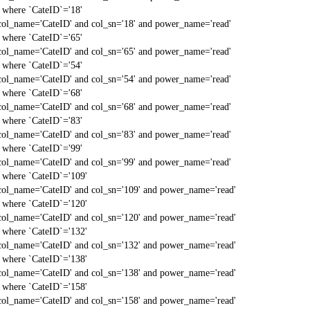
` where `CateID`='18'
col_name='CateID' and col_sn='18' and power_name='read'
` where `CateID`='65'
col_name='CateID' and col_sn='65' and power_name='read'
` where `CateID`='54'
col_name='CateID' and col_sn='54' and power_name='read'
` where `CateID`='68'
col_name='CateID' and col_sn='68' and power_name='read'
` where `CateID`='83'
col_name='CateID' and col_sn='83' and power_name='read'
` where `CateID`='99'
col_name='CateID' and col_sn='99' and power_name='read'
` where `CateID`='109'
col_name='CateID' and col_sn='109' and power_name='read'
` where `CateID`='120'
col_name='CateID' and col_sn='120' and power_name='read'
` where `CateID`='132'
col_name='CateID' and col_sn='132' and power_name='read'
` where `CateID`='138'
col_name='CateID' and col_sn='138' and power_name='read'
` where `CateID`='158'
col_name='CateID' and col_sn='158' and power_name='read'