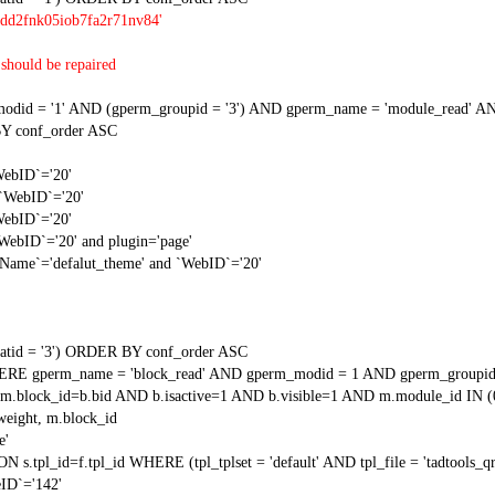
9dd2fnk05iob7fa2r71nv84'
should be repaired
 = '1' AND (gperm_groupid = '3') AND gperm_name = 'module_read' AND
Y conf_order ASC
WebID`='20'
 `WebID`='20'
WebID`='20'
`WebID`='20' and plugin='page'
gName`='defalut_theme' and `WebID`='20'
tid = '3') ORDER BY conf_order ASC
RE gperm_name = 'block_read' AND gperm_modid = 1 AND gperm_groupid
block_id=b.bid AND b.isactive=1 AND b.visible=1 AND m.module_id IN (
weight, m.block_id
e'
N s.tpl_id=f.tpl_id WHERE (tpl_tplset = 'default' AND tpl_file = 'tadtools_
ID`='142'