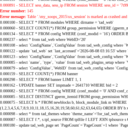
0.000891 - SELECT sess_data, sess_ip FROM session WHERE sess_id = '7t9
Error number:
145
Error message:
Table '.\my_xoops_2015\xx_session' is marked as crashed and 
0.000100 - SELECT * FROM modules WHERE dirname = 'tad_web'
0.000060 - SELECT COUNT(*) FROM group_permission WHERE (gperm_modid
0.000134 - SELECT * FROM config WHERE (conf_modid = '16') ORDER B
0.000237 - select * from tad_web where WebID='20'
0.000108 - select `ConfigName`,`ConfigValue` from tad_web_config where `
0.000122 - update `tad_web` set `last_accessed`='2026-08-08 03:16:53' where
0.000123 - select `ConfigName`,`ConfigValue` from tad_web_config where `
0.000085 - select `name`, `type`, `value` from tad_web_plugins_setup where 
0.000079 - select `ConfigValue`,`WebID` from tad_web_config where `Confi
0.000159 - SELECT COUNT(*) FROM banner
0.000298 - SELECT * FROM banner LIMIT 1, 1
0.000162 - UPDATE banner SET impmade = 2641710 WHERE bid = 2
0.000082 - SELECT * FROM config WHERE (conf_modid = '0' AND conf_ca
0.000085 - SELECT DISTINCT gperm_itemid FROM group_permission WHE
0.000075 - SELECT b.* FROM newblocks b, block_module_link m WHERE m.
(1,2,3,4,5,6,7,8,9,10,11,18,15,16,20,19,58,60,61,62,63,64,65) ORDER BY b.
0.000098 - select * from tad_themes where `theme_name`='for_tad_web_them
0.000087 - SELECT f.*, s.tpl_source FROM tplfile f LEFT JOIN tplsource s O
0.000180 - update tad_web_page set `PageCount`=`PageCount`+1 where `Page