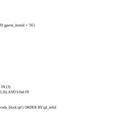
 gperm_itemid = '16')
 IN (3)
0,16) AND b.bid IN
qrcode_block.tpl') ORDER BY tpl_refid