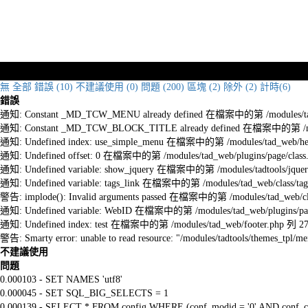
無
全部
錯誤 (10)
不建議使用 (0)
問題 (200)
區塊 (2)
除外 (2)
計時(6)
錯誤
通知: Constant _MD_TCW_MENU already defined 在檔案中的第 /modules/tad_w
通知: Constant _MD_TCW_BLOCK_TITLE already defined 在檔案中的第 /module
通知: Undefined index: use_simple_menu 在檔案中的第 /modules/tad_web/he
通知: Undefined offset: 0 在檔案中的第 /modules/tad_web/plugins/page/class
通知: Undefined variable: show_jquery 在檔案中的第 /modules/tadtools/jquery
通知: Undefined variable: tags_link 在檔案中的第 /modules/tad_web/class/tag
警告: implode(): Invalid arguments passed 在檔案中的第 /modules/tad_web/cla
通知: Undefined variable: WebID 在檔案中的第 /modules/tad_web/plugins/pag
通知: Undefined index: test 在檔案中的第 /modules/tad_web/footer.php 列 2
警告: Smarty error: unable to read resource: "/modules/tadtools/themes_tp
不建議使用
問題
0.000103 - SET NAMES 'utf8'
0.000045 - SET SQL_BIG_SELECTS = 1
0.000139 - SELECT * FROM config WHERE (conf_modid = '0' AND conf_ca