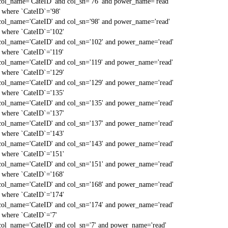
col_name='CateID' and col_sn='76' and power_name='read'
` where `CateID`='98'
col_name='CateID' and col_sn='98' and power_name='read'
` where `CateID`='102'
col_name='CateID' and col_sn='102' and power_name='read'
` where `CateID`='119'
col_name='CateID' and col_sn='119' and power_name='read'
` where `CateID`='129'
col_name='CateID' and col_sn='129' and power_name='read'
` where `CateID`='135'
col_name='CateID' and col_sn='135' and power_name='read'
` where `CateID`='137'
col_name='CateID' and col_sn='137' and power_name='read'
` where `CateID`='143'
col_name='CateID' and col_sn='143' and power_name='read'
` where `CateID`='151'
col_name='CateID' and col_sn='151' and power_name='read'
` where `CateID`='168'
col_name='CateID' and col_sn='168' and power_name='read'
` where `CateID`='174'
col_name='CateID' and col_sn='174' and power_name='read'
` where `CateID`='7'
col_name='CateID' and col_sn='7' and power_name='read'