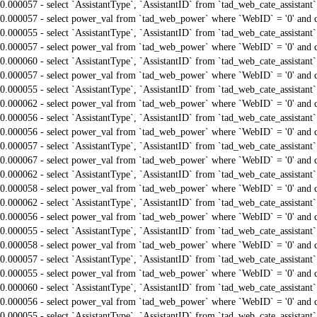
0.000057 - select `AssistantType`, `AssistantID` from `tad_web_cate_assistant
0.000057 - select power_val from `tad_web_power` where `WebID` = '0' and 
0.000055 - select `AssistantType`, `AssistantID` from `tad_web_cate_assistant
0.000057 - select power_val from `tad_web_power` where `WebID` = '0' and 
0.000060 - select `AssistantType`, `AssistantID` from `tad_web_cate_assistant
0.000057 - select power_val from `tad_web_power` where `WebID` = '0' and 
0.000055 - select `AssistantType`, `AssistantID` from `tad_web_cate_assistant
0.000062 - select power_val from `tad_web_power` where `WebID` = '0' and 
0.000056 - select `AssistantType`, `AssistantID` from `tad_web_cate_assistant
0.000056 - select power_val from `tad_web_power` where `WebID` = '0' and 
0.000057 - select `AssistantType`, `AssistantID` from `tad_web_cate_assistant
0.000067 - select power_val from `tad_web_power` where `WebID` = '0' and 
0.000062 - select `AssistantType`, `AssistantID` from `tad_web_cate_assistant
0.000058 - select power_val from `tad_web_power` where `WebID` = '0' and 
0.000062 - select `AssistantType`, `AssistantID` from `tad_web_cate_assistant
0.000056 - select power_val from `tad_web_power` where `WebID` = '0' and 
0.000055 - select `AssistantType`, `AssistantID` from `tad_web_cate_assistant
0.000058 - select power_val from `tad_web_power` where `WebID` = '0' and 
0.000057 - select `AssistantType`, `AssistantID` from `tad_web_cate_assistant
0.000055 - select power_val from `tad_web_power` where `WebID` = '0' and 
0.000060 - select `AssistantType`, `AssistantID` from `tad_web_cate_assistant
0.000056 - select power_val from `tad_web_power` where `WebID` = '0' and 
0.000055 - select `AssistantType`, `AssistantID` from `tad_web_cate_assistant