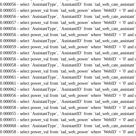
0.000056 - select `AssistantType`, `AssistantID` from `tad_web_cate_assistant
0.000055 - select power_val from `tad_web_power` where `WebID` = '0' and 
0.000056 - select `AssistantType`, `AssistantID` from `tad_web_cate_assistant
0.000057 - select power_val from `tad_web_power` where `WebID` = '0' and 
0.000056 - select `AssistantType`, `AssistantID` from `tad_web_cate_assistant
0.000056 - select power_val from `tad_web_power` where `WebID` = '0' and 
0.000060 - select `AssistantType`, `AssistantID` from `tad_web_cate_assistant
0.000059 - select power_val from `tad_web_power` where `WebID` = '0' and 
0.000059 - select `AssistantType`, `AssistantID` from `tad_web_cate_assistant
0.000056 - select power_val from `tad_web_power` where `WebID` = '0' and 
0.000058 - select `AssistantType`, `AssistantID` from `tad_web_cate_assistant
0.000056 - select power_val from `tad_web_power` where `WebID` = '0' and 
0.000061 - select `AssistantType`, `AssistantID` from `tad_web_cate_assistant
0.000061 - select power_val from `tad_web_power` where `WebID` = '0' and 
0.000062 - select `AssistantType`, `AssistantID` from `tad_web_cate_assistant
0.000056 - select power_val from `tad_web_power` where `WebID` = '0' and 
0.000056 - select `AssistantType`, `AssistantID` from `tad_web_cate_assistant
0.000058 - select power_val from `tad_web_power` where `WebID` = '0' and 
0.000055 - select `AssistantType`, `AssistantID` from `tad_web_cate_assistant
0.000055 - select power_val from `tad_web_power` where `WebID` = '0' and 
0.000068 - select `AssistantType`, `AssistantID` from `tad_web_cate_assistant
0.000058 - select power_val from `tad_web_power` where `WebID` = '0' and 