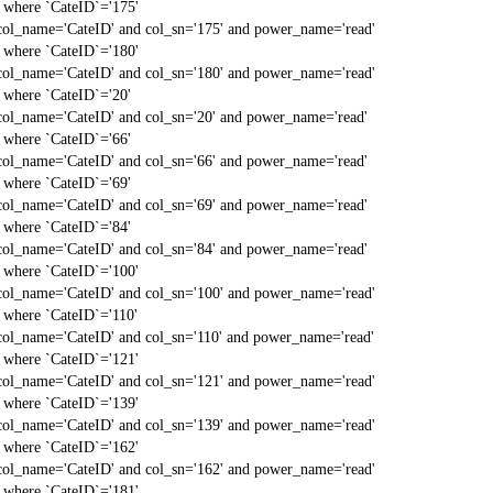
` where `CateID`='175'
col_name='CateID' and col_sn='175' and power_name='read'
` where `CateID`='180'
col_name='CateID' and col_sn='180' and power_name='read'
` where `CateID`='20'
col_name='CateID' and col_sn='20' and power_name='read'
` where `CateID`='66'
col_name='CateID' and col_sn='66' and power_name='read'
` where `CateID`='69'
col_name='CateID' and col_sn='69' and power_name='read'
` where `CateID`='84'
col_name='CateID' and col_sn='84' and power_name='read'
` where `CateID`='100'
col_name='CateID' and col_sn='100' and power_name='read'
` where `CateID`='110'
col_name='CateID' and col_sn='110' and power_name='read'
` where `CateID`='121'
col_name='CateID' and col_sn='121' and power_name='read'
` where `CateID`='139'
col_name='CateID' and col_sn='139' and power_name='read'
` where `CateID`='162'
col_name='CateID' and col_sn='162' and power_name='read'
` where `CateID`='181'