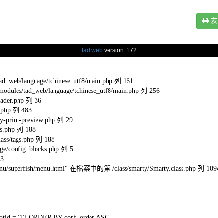
友
tad web
version: 172
eb/language/tchinese_utf8/main.php 列 161
s/tad_web/language/tchinese_utf8/main.php 列 256
ader.php 列 36
.php 列 483
-print-preview.php 列 29
s.php 列 188
ss/tags.php 列 188
e/config_blocks.php 列 5
73
l/menu/superfish/menu.html" 在檔案中的第 /class/smarty/Smarty.class.php 列 109
tid = '1') ORDER BY conf_order ASC