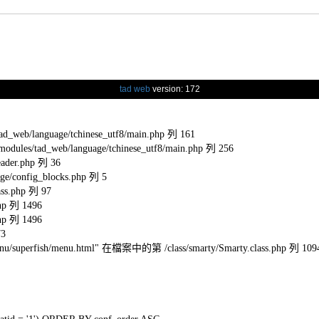
tad web
version: 172
eb/language/tchinese_utf8/main.php 列 161
s/tad_web/language/tchinese_utf8/main.php 列 256
ader.php 列 36
e/config_blocks.php 列 5
ss.php 列 97
hp 列 1496
hp 列 1496
73
l/menu/superfish/menu.html" 在檔案中的第 /class/smarty/Smarty.class.php 列 109