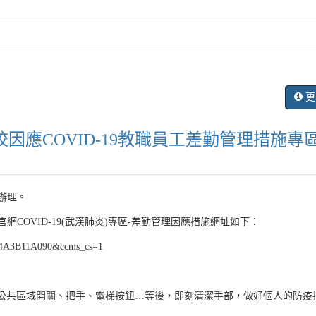
更
因應COVID-19教職員工差勤管理措施專
知辦理。
COVID-19(武漢肺炎)專區-差勤管理因應措施網址如下：
C144A3B11A090&ccms_cs=1
公共區域開關、把手、電梯按鈕…等後，即刻清潔手部，做好個人的防疫