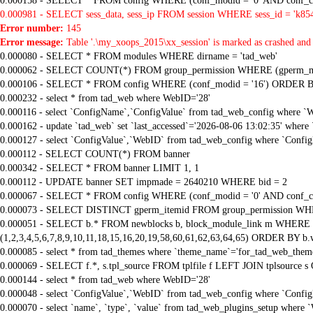
0.000158 - SELECT * FROM config WHERE (conf_modid = '0' AND conf_ca
0.000981 - SELECT sess_data, sess_ip FROM session WHERE sess_id = 'k8
Error number:
145
Error message:
Table '.\my_xoops_2015\xx_session' is marked as crashed and 
0.000080 - SELECT * FROM modules WHERE dirname = 'tad_web'
0.000062 - SELECT COUNT(*) FROM group_permission WHERE (gperm_modid
0.000106 - SELECT * FROM config WHERE (conf_modid = '16') ORDER B
0.000232 - select * from tad_web where WebID='28'
0.000116 - select `ConfigName`,`ConfigValue` from tad_web_config where `
0.000162 - update `tad_web` set `last_accessed`='2026-08-06 13:02:35' where
0.000127 - select `ConfigValue`,`WebID` from tad_web_config where `Confi
0.000112 - SELECT COUNT(*) FROM banner
0.000342 - SELECT * FROM banner LIMIT 1, 1
0.000112 - UPDATE banner SET impmade = 2640210 WHERE bid = 2
0.000067 - SELECT * FROM config WHERE (conf_modid = '0' AND conf_ca
0.000073 - SELECT DISTINCT gperm_itemid FROM group_permission WHE
0.000051 - SELECT b.* FROM newblocks b, block_module_link m WHERE m.
(1,2,3,4,5,6,7,8,9,10,11,18,15,16,20,19,58,60,61,62,63,64,65) ORDER BY b.
0.000085 - select * from tad_themes where `theme_name`='for_tad_web_them
0.000069 - SELECT f.*, s.tpl_source FROM tplfile f LEFT JOIN tplsource s O
0.000144 - select * from tad_web where WebID='28'
0.000048 - select `ConfigValue`,`WebID` from tad_web_config where `Confi
0.000070 - select `name`, `type`, `value` from tad_web_plugins_setup where 