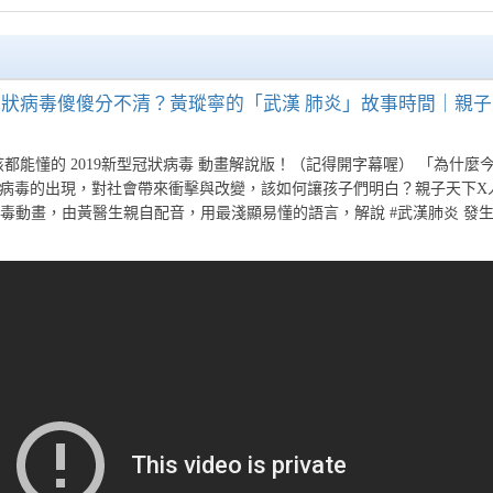
狀病毒傻傻分不清？黃瑽寧的「武漢 肺炎」故事時間｜親子天
都能懂的 2019新型冠狀病毒 動畫解說版！（記得開字幕喔） 「為什麼
冠狀病毒的出現，對社會帶來衝擊與改變，該如何讓孩子們明白？親子天下X
病毒動畫，由黃醫生親自配音，用最淺顯易懂的語言，解說 #武漢肺炎 發