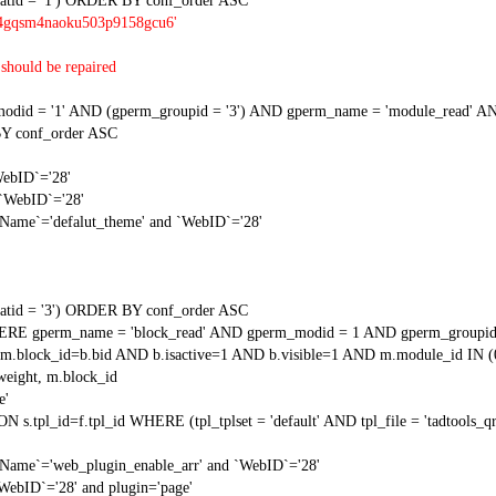
tid = '1') ORDER BY conf_order ASC
54gqsm4naoku503p9158gcu6'
should be repaired
 = '1' AND (gperm_groupid = '3') AND gperm_name = 'module_read' AND
Y conf_order ASC
WebID`='28'
 `WebID`='28'
gName`='defalut_theme' and `WebID`='28'
tid = '3') ORDER BY conf_order ASC
RE gperm_name = 'block_read' AND gperm_modid = 1 AND gperm_groupid
block_id=b.bid AND b.isactive=1 AND b.visible=1 AND m.module_id IN (
weight, m.block_id
e'
N s.tpl_id=f.tpl_id WHERE (tpl_tplset = 'default' AND tpl_file = 'tadtools_
gName`='web_plugin_enable_arr' and `WebID`='28'
`WebID`='28' and plugin='page'