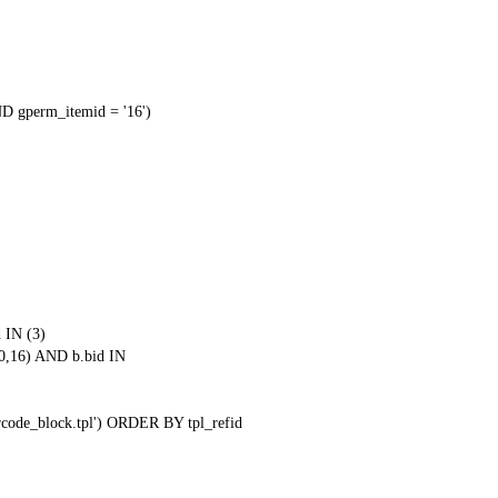
 gperm_itemid = '16')
 IN (3)
0,16) AND b.bid IN
qrcode_block.tpl') ORDER BY tpl_refid