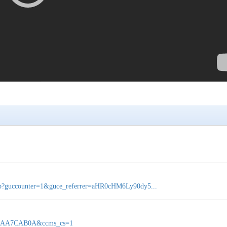
hp?guccounter=1&guce_referrer=aHR0cHM6Ly90dy5...
1B17AA7CAB0A&ccms_cs=1