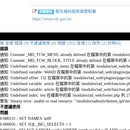
衛生福利部疾病管制署
相關網站
https://www.cdc.gov.tw/
無
全部
錯誤 (9)
不建議使用 (0)
問題 (292)
區塊 (2)
除外 (2)
計時(6)
錯誤
通知: Constant _MD_TCW_MENU already defined 在檔案中的第 /modules/tad_w
通知: Constant _MD_TCW_BLOCK_TITLE already defined 在檔案中的第 /module
通知: Undefined index: use_simple_menu 在檔案中的第 /modules/tad_web/he
通知: Undefined variable: WebID 在檔案中的第 /modules/tad_web/plugins/pag
通知: Undefined offset: 132 在檔案中的第 /modules/tad_web/plugins/page/cla
通知: Undefined variable: article 在檔案中的第 /modules/tad_web/function.p
通知: Undefined variable: article 在檔案中的第 /modules/tad_web/function.p
通知: Undefined index: test 在檔案中的第 /modules/tad_web/footer.php 列 2
警告: Smarty error: unable to read resource: "/modules/tadtools/themes_tp
不建議使用
問題
0.000131 - SET NAMES 'utf8'
0.000056 - SET SQL_BIG_SELECTS = 1