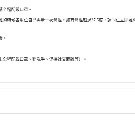
請全程配戴口罩。
的時候各單位自己再量一次體溫。如有體溫超過37.5度，請同仁立即離
毒。
出全程配戴口罩、勤洗手、保持社交距離等）。
。