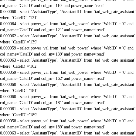
col_name='CateID' and col_sn='110' and power_name='read'
0.000060 - select `AssistantType`, `AssistantID` from `tad_web_cate_assistant`
where `CateID`='121'
0.000064 - select power_val from `tad_web_power` where `WebID` = '0' and
col_name='CateID' and col_sn='121' and power_name='read'
0.000062 - select `AssistantType`, `AssistantID` from `tad_web_cate_assistant`
where `CateID`='139'
0.000059 - select power_val from `tad_web_power` where `WebID` = '0' and
col_name='CateID' and col_sn='139' and power_name='read'
0.000063 - select `AssistantType`, `AssistantID` from `tad_web_cate_assistant`
where `CateID`='162'
0.000059 - select power_val from `tad_web_power` where `WebID` = '0' and
col_name='CateID' and col_sn='162' and power_name='read'
0.000060 - select `AssistantType`, `AssistantID` from `tad_web_cate_assistant`
where `CateID`='181'
0.000060 - select power_val from `tad_web_power` where `WebID` = '0' and
col_name='CateID' and col_sn='181' and power_name='read'
0.000061 - select `AssistantType`, `AssistantID` from `tad_web_cate_assistant`
where `CateID`='189'
0.000058 - select power_val from `tad_web_power` where `WebID` = '0' and
col_name='CateID' and col_sn='189' and power_name='read'
0.000063 - select `AssistantType`, `AssistantID` from `tad_web_cate_assistant`