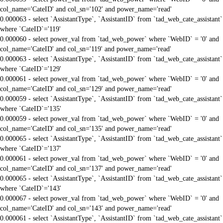
col_name='CateID' and col_sn='102' and power_name='read'
0.000063 - select `AssistantType`, `AssistantID` from `tad_web_cate_assistant`
where `CateID`='119'
0.000060 - select power_val from `tad_web_power` where `WebID` = '0' and
col_name='CateID' and col_sn='119' and power_name='read'
0.000063 - select `AssistantType`, `AssistantID` from `tad_web_cate_assistant`
where `CateID`='129'
0.000061 - select power_val from `tad_web_power` where `WebID` = '0' and
col_name='CateID' and col_sn='129' and power_name='read'
0.000059 - select `AssistantType`, `AssistantID` from `tad_web_cate_assistant`
where `CateID`='135'
0.000059 - select power_val from `tad_web_power` where `WebID` = '0' and
col_name='CateID' and col_sn='135' and power_name='read'
0.000065 - select `AssistantType`, `AssistantID` from `tad_web_cate_assistant`
where `CateID`='137'
0.000061 - select power_val from `tad_web_power` where `WebID` = '0' and
col_name='CateID' and col_sn='137' and power_name='read'
0.000065 - select `AssistantType`, `AssistantID` from `tad_web_cate_assistant`
where `CateID`='143'
0.000067 - select power_val from `tad_web_power` where `WebID` = '0' and
col_name='CateID' and col_sn='143' and power_name='read'
0.000061 - select `AssistantType`, `AssistantID` from `tad_web_cate_assistant`