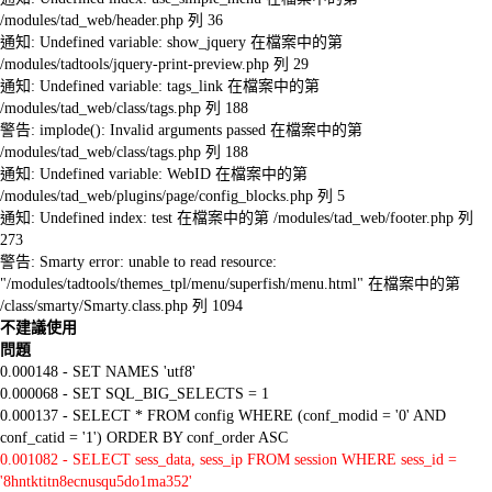
/modules/tad_web/header.php 列 36
通知: Undefined variable: show_jquery 在檔案中的第
/modules/tadtools/jquery-print-preview.php 列 29
通知: Undefined variable: tags_link 在檔案中的第
/modules/tad_web/class/tags.php 列 188
警告: implode(): Invalid arguments passed 在檔案中的第
/modules/tad_web/class/tags.php 列 188
通知: Undefined variable: WebID 在檔案中的第
/modules/tad_web/plugins/page/config_blocks.php 列 5
通知: Undefined index: test 在檔案中的第 /modules/tad_web/footer.php 列
273
警告: Smarty error: unable to read resource:
"/modules/tadtools/themes_tpl/menu/superfish/menu.html" 在檔案中的第
/class/smarty/Smarty.class.php 列 1094
不建議使用
問題
0.000148 - SET NAMES 'utf8'
0.000068 - SET SQL_BIG_SELECTS = 1
0.000137 - SELECT * FROM config WHERE (conf_modid = '0' AND
conf_catid = '1') ORDER BY conf_order ASC
0.001082 - SELECT sess_data, sess_ip FROM session WHERE sess_id =
'8hntktitn8ecnusqu5do1ma352'