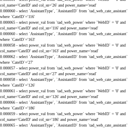
col_name='CateID' and col_sn='26' and power_name='read'
0.000060 - select `AssistantType`, `AssistantID` from `tad_web_cate_assistant`
where `CateID`='116'
0.000065 - select power_val from `tad_web_power` where `WebID` = '0' and
col_name='CateID' and col_sn='116' and power_name='read'
0.000060 - select `AssistantType`, `AssistantID` from `tad_web_cate_assistant`
where `CateID`='163'
0.000058 - select power_val from `tad_web_power` where `WebID` = '0' and
col_name='CateID' and col_sn='163' and power_name='read'
0.000062 - select `AssistantType`, `AssistantID` from `tad_web_cate_assistant`
where `CateID`='27'
0.000057 - select power_val from `tad_web_power` where `WebID` = '0' and
col_name='CateID' and col_sn='27' and power_name='read'
0.000058 - select `AssistantType`, `AssistantID` from `tad_web_cate_assistant`
where `CateID`='126'
0.000061 - select power_val from `tad_web_power` where `WebID` = '0' and
col_name='CateID' and col_sn='126' and power_name='read'
0.000066 - select `AssistantType`, `AssistantID` from `tad_web_cate_assistant`
where `CateID`='186'
0.000059 - select power_val from `tad_web_power` where `WebID` = '0' and
col_name='CateID' and col_sn='186' and power_name='read'
0.000065 - select `AssistantType`, `AssistantID` from `tad_web_cate_assistant`