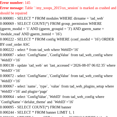
Error number:
145
Error message:
Table '.\my_xoops_2015\xx_session' is marked as crashed and
should be repaired
0.000081 - SELECT * FROM modules WHERE dirname = 'tad_web'
0.000069 - SELECT COUNT(*) FROM group_permission WHERE
(gperm_modid = '1' AND (gperm_groupid = '3') AND gperm_name =
'module_read' AND gperm_itemid = '16')
0.000222 - SELECT * FROM config WHERE (conf_modid = '16') ORDER
BY conf_order ASC
0.000222 - select * from tad_web where WebID='16'
0.000087 - select `ConfigName`,`ConfigValue` from tad_web_config where
`WebID`='16'
0.000138 - update `tad_web` set `last_accessed`='2026-08-07 06:02:35' where
`WebID`='16'
0.000072 - select `ConfigName`,`ConfigValue` from tad_web_config where
`WebID`='16'
0.000067 - select `name`, `type`, `value` from tad_web_plugins_setup where
`WebID`='16' and plugin='page'
0.000064 - select `ConfigValue`,`WebID` from tad_web_config where
`ConfigName`='defalut_theme' and `WebID`='16'
0.000095 - SELECT COUNT(*) FROM banner
0.000244 - SELECT * FROM banner LIMIT 1, 1