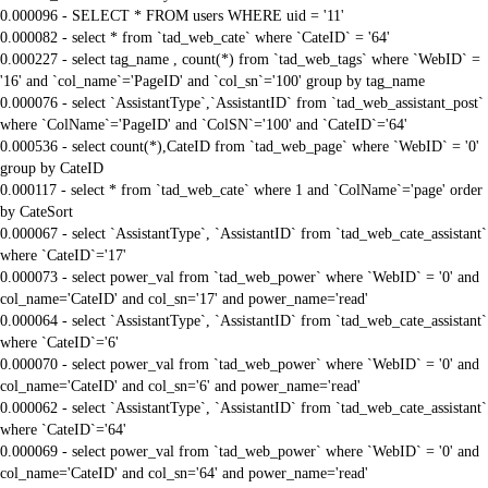
0.000096 - SELECT * FROM users WHERE uid = '11'
0.000082 - select * from `tad_web_cate` where `CateID` = '64'
0.000227 - select tag_name , count(*) from `tad_web_tags` where `WebID` =
'16' and `col_name`='PageID' and `col_sn`='100' group by tag_name
0.000076 - select `AssistantType`,`AssistantID` from `tad_web_assistant_post`
where `ColName`='PageID' and `ColSN`='100' and `CateID`='64'
0.000536 - select count(*),CateID from `tad_web_page` where `WebID` = '0'
group by CateID
0.000117 - select * from `tad_web_cate` where 1 and `ColName`='page' order
by CateSort
0.000067 - select `AssistantType`, `AssistantID` from `tad_web_cate_assistant`
where `CateID`='17'
0.000073 - select power_val from `tad_web_power` where `WebID` = '0' and
col_name='CateID' and col_sn='17' and power_name='read'
0.000064 - select `AssistantType`, `AssistantID` from `tad_web_cate_assistant`
where `CateID`='6'
0.000070 - select power_val from `tad_web_power` where `WebID` = '0' and
col_name='CateID' and col_sn='6' and power_name='read'
0.000062 - select `AssistantType`, `AssistantID` from `tad_web_cate_assistant`
where `CateID`='64'
0.000069 - select power_val from `tad_web_power` where `WebID` = '0' and
col_name='CateID' and col_sn='64' and power_name='read'