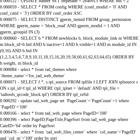
0.000122 - UPDATE banner SET impmade = 2640913 WHERE bid = 2
0.000059 - SELECT * FROM config WHERE (conf_modid = '0' AND
conf_catid = '3') ORDER BY conf_order ASC
0.000075 - SELECT DISTINCT gperm_itemid FROM group_permission
WHERE gperm_name = 'block_read' AND gperm_modid = 1 AND
gperm_groupid IN (3)
0.000060 - SELECT b.* FROM newblocks b, block_module_link m WHERE
m.block_id=b.bid AND b.isactive=1 AND b.visible=1 AND m.module_id IN
(0,16) AND b.bid IN
(1,2,3,4,5,6,7,8,9,10,11,18,15,16,20,19,58,60,61,62,63,64,65) ORDER BY
b.weight, m.block_id
0.000084 - select * from tad_themes where
`theme_name`='for_tad_web_theme'
0.000071 - SELECT f.*, s.tpl_source FROM tplfile f LEFT JOIN tplsource s
ON s.tpl_id=f.tpl_id WHERE (tpl_tplset = 'default' AND tpl_file =
'tadtools_qrcode_block.tpl') ORDER BY tpl_refid
0.000292 - update tad_web_page set `PageCount`=`PageCount`+1 where
`PageID`='100'
0.000166 - select * from tad_web_page where PageID='100'
0.000396 - select PageID,PageTitle,PageSort from tad_web_page where
CateID='64' order by PageSort
0.000476 - select * from `tad_web_files_center` where `col_name`='PageID'
and `col_sn`='100' order by sort