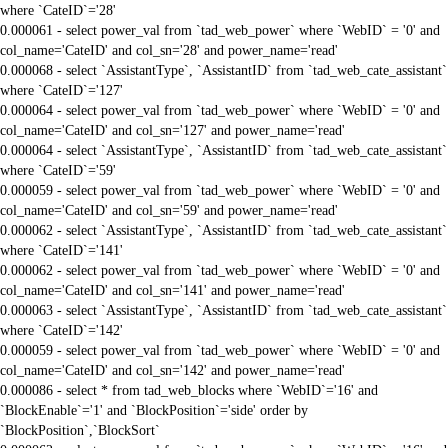
where `CateID`='28'
0.000061 - select power_val from `tad_web_power` where `WebID` = '0' and
col_name='CateID' and col_sn='28' and power_name='read'
0.000068 - select `AssistantType`, `AssistantID` from `tad_web_cate_assistant`
where `CateID`='127'
0.000064 - select power_val from `tad_web_power` where `WebID` = '0' and
col_name='CateID' and col_sn='127' and power_name='read'
0.000064 - select `AssistantType`, `AssistantID` from `tad_web_cate_assistant`
where `CateID`='59'
0.000059 - select power_val from `tad_web_power` where `WebID` = '0' and
col_name='CateID' and col_sn='59' and power_name='read'
0.000062 - select `AssistantType`, `AssistantID` from `tad_web_cate_assistant`
where `CateID`='141'
0.000062 - select power_val from `tad_web_power` where `WebID` = '0' and
col_name='CateID' and col_sn='141' and power_name='read'
0.000063 - select `AssistantType`, `AssistantID` from `tad_web_cate_assistant`
where `CateID`='142'
0.000059 - select power_val from `tad_web_power` where `WebID` = '0' and
col_name='CateID' and col_sn='142' and power_name='read'
0.000086 - select * from tad_web_blocks where `WebID`='16' and
`BlockEnable`='1' and `BlockPosition`='side' order by
`BlockPosition`,`BlockSort`