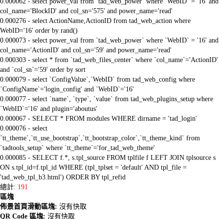
0.000062 - select power_val from `tad_web_power` where `WebID` = '16' and
col_name='BlockID' and col_sn='575' and power_name='read'
0.000276 - select ActionName,ActionID from tad_web_action where
WebID='16' order by rand()
0.000073 - select power_val from `tad_web_power` where `WebID` = '16' and
col_name='ActionID' and col_sn='59' and power_name='read'
0.000303 - select * from `tad_web_files_center` where `col_name`='ActionID'
and `col_sn`='59' order by sort
0.000079 - select `ConfigValue`,`WebID` from tad_web_config where
`ConfigName`='login_config' and `WebID`='16'
0.000077 - select `name`, `type`, `value` from tad_web_plugins_setup where
`WebID`='16' and plugin='aboutus'
0.000067 - SELECT * FROM modules WHERE dirname = 'tad_login'
0.000076 - select
`tt_theme`,`tt_use_bootstrap`,`tt_bootstrap_color`,`tt_theme_kind` from
`tadtools_setup` where `tt_theme`='for_tad_web_theme'
0.000085 - SELECT f.*, s.tpl_source FROM tplfile f LEFT JOIN tplsource s
ON s.tpl_id=f.tpl_id WHERE (tpl_tplset = 'default' AND tpl_file =
'tad_web_tpl_b3.html') ORDER BY tpl_refid
總計:
191
區塊
佈景首頁滑動區塊:
沒有快取
QR Code 區塊:
沒有快取