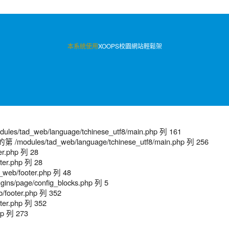
本系統使用
XOOPS校園網站輕鬆架
/tad_web/language/tchinese_utf8/main.php 列 161
modules/tad_web/language/tchinese_utf8/main.php 列 256
er.php 列 28
ter.php 列 28
web/footer.php 列 48
ns/page/config_blocks.php 列 5
/footer.php 列 352
ter.php 列 352
hp 列 273