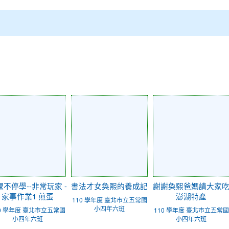
課不停學--非常玩家 -
書法才女奐熙的養成記
謝謝奐熙爸媽請大家
家事作業1 煎蛋
澎湖特產
110 學年度 臺北市立五常國
小四年六班
10 學年度 臺北市立五常國
110 學年度 臺北市立五常國
小四年六班
小四年六班