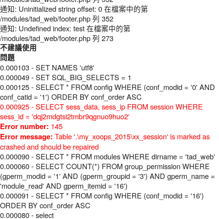
通知: Uninitialized string offset: 0 在檔案中的第
/modules/tad_web/footer.php 列 352
通知: Undefined index: test 在檔案中的第
/modules/tad_web/footer.php 列 273
不建議使用
問題
0.000103 - SET NAMES 'utf8'
0.000049 - SET SQL_BIG_SELECTS = 1
0.000125 - SELECT * FROM config WHERE (conf_modid = '0' AND
conf_catid = '1') ORDER BY conf_order ASC
0.000925 - SELECT sess_data, sess_ip FROM session WHERE
sess_id = 'dqj2mdgtsi2tmbr9qgnuo9huo2'
145
Error number:
Table '.\my_xoops_2015\xx_session' is marked as
Error message:
crashed and should be repaired
0.000090 - SELECT * FROM modules WHERE dirname = 'tad_web'
0.000060 - SELECT COUNT(*) FROM group_permission WHERE
(gperm_modid = '1' AND (gperm_groupid = '3') AND gperm_name =
'module_read' AND gperm_itemid = '16')
0.000091 - SELECT * FROM config WHERE (conf_modid = '16')
ORDER BY conf_order ASC
0.000080 - select