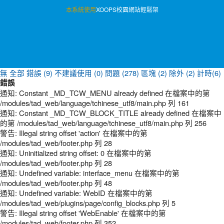
本系統使用
XOOPS校園網站輕鬆架
無
全部
錯誤 (9)
不建議使用 (0)
問題 (278)
區塊 (2)
除外 (2)
計時(6)
錯誤
通知: Constant _MD_TCW_MENU already defined 在檔案中的第
/modules/tad_web/language/tchinese_utf8/main.php 列 161
通知: Constant _MD_TCW_BLOCK_TITLE already defined 在檔案中
的第 /modules/tad_web/language/tchinese_utf8/main.php 列 256
警告: Illegal string offset 'action' 在檔案中的第
/modules/tad_web/footer.php 列 28
通知: Uninitialized string offset: 0 在檔案中的第
/modules/tad_web/footer.php 列 28
通知: Undefined variable: interface_menu 在檔案中的第
/modules/tad_web/footer.php 列 48
通知: Undefined variable: WebID 在檔案中的第
/modules/tad_web/plugins/page/config_blocks.php 列 5
警告: Illegal string offset 'WebEnable' 在檔案中的第
/modules/tad_web/footer.php 列 352