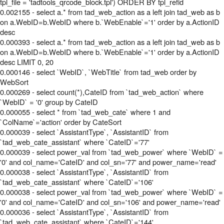
tpl_file = 'tadtools_qrcode_block.tpl') ORDER BY tpl_refid
0.002155 - select a.* from tad_web_action as a left join tad_web as b
on a.WebID=b.WebID where b.`WebEnable`='1' order by a.ActionID
desc
0.000393 - select a.* from tad_web_action as a left join tad_web as b
on a.WebID=b.WebID where b.`WebEnable`='1' order by a.ActionID
desc LIMIT 0, 20
0.000146 - select `WebID`, `WebTitle` from tad_web order by
WebSort
0.000269 - select count(*),CateID from `tad_web_action` where
`WebID` = '0' group by CateID
0.000055 - select * from `tad_web_cate` where 1 and
`ColName`='action' order by CateSort
0.000039 - select `AssistantType`, `AssistantID` from
`tad_web_cate_assistant` where `CateID`='77'
0.000039 - select power_val from `tad_web_power` where `WebID` =
'0' and col_name='CateID' and col_sn='77' and power_name='read'
0.000038 - select `AssistantType`, `AssistantID` from
`tad_web_cate_assistant` where `CateID`='106'
0.000038 - select power_val from `tad_web_power` where `WebID` =
'0' and col_name='CateID' and col_sn='106' and power_name='read'
0.000036 - select `AssistantType`, `AssistantID` from
`tad_web_cate_assistant` where `CateID`='144'