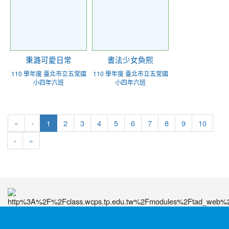
秉潞可愛日常
書法少女奐熙
110 學年度 臺北市立五常國
110 學年度 臺北市立五常國
小四年六班
小四年六班
(current)
«
‹
1
2
3
4
5
6
7
8
9
10
›
»
:::