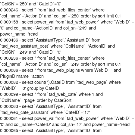
`ColSN`='250' and `CateID`='0'
0.000246 - select * from `tad_web_files_center` where
`col_name`='ActionID' and `col_sn`='250' order by sort limit 0,1
0.000158 - select power_val from `tad_web_power` where `WebID` =
'0' and col_name='ActionID' and col_sn='249' and
power_name='read'
0.000436 - select `AssistantType`,`AssistantID` from
`tad_web_assistant_post` where `ColName`='ActionID' and
`ColSN`='249' and `CateID`='0'
0.000236 - select * from `tad_web_files_center` where
`col_name`='ActionID' and `col_sn`='249' order by sort limit 0,1
0.000086 - select * from tad_web_plugins where WebID='' and
PluginDirname='action'
0.000082 - select count(*),CateID from `tad_web_page` where
`WebID` = '0' group by CateID
0.000099 - select * from `tad_web_cate` where 1 and
`ColName`='page' order by CateSort
0.000063 - select `AssistantType`, `AssistantID` from
`tad_web_cate_assistant` where `CateID`='17'
0.000061 - select power_val from `tad_web_power` where `WebID` =
'0' and col_name='CateID' and col_sn='17' and power_name='read'
0.000065 - select `AssistantType`, `AssistantID` from