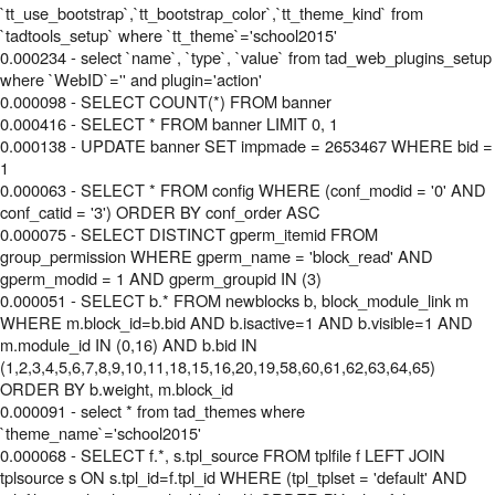
`tt_use_bootstrap`,`tt_bootstrap_color`,`tt_theme_kind` from
`tadtools_setup` where `tt_theme`='school2015'
0.000234 - select `name`, `type`, `value` from tad_web_plugins_setup
where `WebID`='' and plugin='action'
0.000098 - SELECT COUNT(*) FROM banner
0.000416 - SELECT * FROM banner LIMIT 0, 1
0.000138 - UPDATE banner SET impmade = 2653467 WHERE bid =
1
0.000063 - SELECT * FROM config WHERE (conf_modid = '0' AND
conf_catid = '3') ORDER BY conf_order ASC
0.000075 - SELECT DISTINCT gperm_itemid FROM
group_permission WHERE gperm_name = 'block_read' AND
gperm_modid = 1 AND gperm_groupid IN (3)
0.000051 - SELECT b.* FROM newblocks b, block_module_link m
WHERE m.block_id=b.bid AND b.isactive=1 AND b.visible=1 AND
m.module_id IN (0,16) AND b.bid IN
(1,2,3,4,5,6,7,8,9,10,11,18,15,16,20,19,58,60,61,62,63,64,65)
ORDER BY b.weight, m.block_id
0.000091 - select * from tad_themes where
`theme_name`='school2015'
0.000068 - SELECT f.*, s.tpl_source FROM tplfile f LEFT JOIN
tplsource s ON s.tpl_id=f.tpl_id WHERE (tpl_tplset = 'default' AND