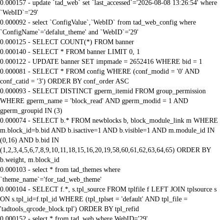
0.000157 - update `tad_web` set `last_accessed`='2026-08-08 13:26:54' where
`WebID`='29'
0.000092 - select `ConfigValue`,`WebID` from tad_web_config where
`ConfigName`='defalut_theme' and `WebID`='29'
0.000125 - SELECT COUNT(*) FROM banner
0.000140 - SELECT * FROM banner LIMIT 0, 1
0.000122 - UPDATE banner SET impmade = 2652416 WHERE bid = 1
0.000081 - SELECT * FROM config WHERE (conf_modid = '0' AND
conf_catid = '3') ORDER BY conf_order ASC
0.000093 - SELECT DISTINCT gperm_itemid FROM group_permission
WHERE gperm_name = 'block_read' AND gperm_modid = 1 AND
gperm_groupid IN (3)
0.000074 - SELECT b.* FROM newblocks b, block_module_link m WHERE
m.block_id=b.bid AND b.isactive=1 AND b.visible=1 AND m.module_id IN
(0,16) AND b.bid IN
(1,2,3,4,5,6,7,8,9,10,11,18,15,16,20,19,58,60,61,62,63,64,65) ORDER BY
b.weight, m.block_id
0.000103 - select * from tad_themes where
`theme_name`='for_tad_web_theme'
0.000104 - SELECT f.*, s.tpl_source FROM tplfile f LEFT JOIN tplsource s
ON s.tpl_id=f.tpl_id WHERE (tpl_tplset = 'default' AND tpl_file =
'tadtools_qrcode_block.tpl') ORDER BY tpl_refid
0.000152 - select * from tad_web where WebID='29'