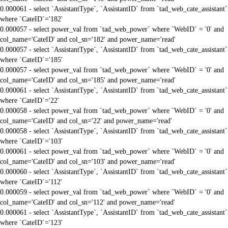
0.000061 - select `AssistantType`, `AssistantID` from `tad_web_cate_assistant`
where `CateID`='182'
0.000057 - select power_val from `tad_web_power` where `WebID` = '0' and
col_name='CateID' and col_sn='182' and power_name='read'
0.000057 - select `AssistantType`, `AssistantID` from `tad_web_cate_assistant`
where `CateID`='185'
0.000057 - select power_val from `tad_web_power` where `WebID` = '0' and
col_name='CateID' and col_sn='185' and power_name='read'
0.000061 - select `AssistantType`, `AssistantID` from `tad_web_cate_assistant`
where `CateID`='22'
0.000058 - select power_val from `tad_web_power` where `WebID` = '0' and
col_name='CateID' and col_sn='22' and power_name='read'
0.000058 - select `AssistantType`, `AssistantID` from `tad_web_cate_assistant`
where `CateID`='103'
0.000061 - select power_val from `tad_web_power` where `WebID` = '0' and
col_name='CateID' and col_sn='103' and power_name='read'
0.000060 - select `AssistantType`, `AssistantID` from `tad_web_cate_assistant`
where `CateID`='112'
0.000059 - select power_val from `tad_web_power` where `WebID` = '0' and
col_name='CateID' and col_sn='112' and power_name='read'
0.000061 - select `AssistantType`, `AssistantID` from `tad_web_cate_assistant`
where `CateID`='123'