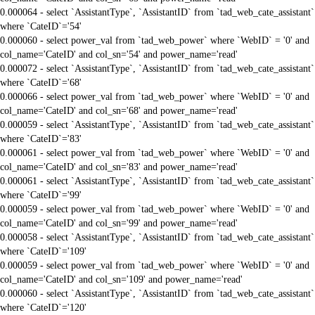
0.000064 - select `AssistantType`, `AssistantID` from `tad_web_cate_assistant`
where `CateID`='54'
0.000060 - select power_val from `tad_web_power` where `WebID` = '0' and
col_name='CateID' and col_sn='54' and power_name='read'
0.000072 - select `AssistantType`, `AssistantID` from `tad_web_cate_assistant`
where `CateID`='68'
0.000066 - select power_val from `tad_web_power` where `WebID` = '0' and
col_name='CateID' and col_sn='68' and power_name='read'
0.000059 - select `AssistantType`, `AssistantID` from `tad_web_cate_assistant`
where `CateID`='83'
0.000061 - select power_val from `tad_web_power` where `WebID` = '0' and
col_name='CateID' and col_sn='83' and power_name='read'
0.000061 - select `AssistantType`, `AssistantID` from `tad_web_cate_assistant`
where `CateID`='99'
0.000059 - select power_val from `tad_web_power` where `WebID` = '0' and
col_name='CateID' and col_sn='99' and power_name='read'
0.000058 - select `AssistantType`, `AssistantID` from `tad_web_cate_assistant`
where `CateID`='109'
0.000059 - select power_val from `tad_web_power` where `WebID` = '0' and
col_name='CateID' and col_sn='109' and power_name='read'
0.000060 - select `AssistantType`, `AssistantID` from `tad_web_cate_assistant`
where `CateID`='120'