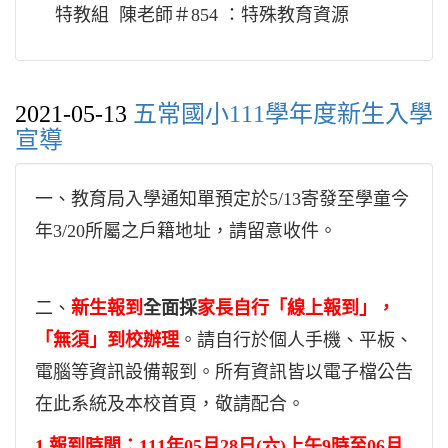
特教組 陳老師＃854 ：特殊教育資源
2021-05-13
五常國小111學年度新生入學
宣導
一、教育局入學通知單預定於5/13寄發至學童今
年3/20所屬之戶籍地址，請留意收件。
二、
新生報到
全面採
家長自行「線上報到」
，
「無須」到校辦理
。
請自行於個人手機、平板、
電腦等資訊設備報到。所有資訊皆以電子檔公告
在此系統及本校首頁，敬請配合。
1.報到時間：111年05月28日(六)上午9時至06月