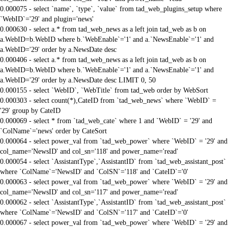
0.000075 - select `name`, `type`, `value` from tad_web_plugins_setup where
`WebID`='29' and plugin='news'
0.000630 - select a.* from tad_web_news as a left join tad_web as b on
a.WebID=b.WebID where b.`WebEnable`='1' and a.`NewsEnable`='1' and
a.WebID='29' order by a.NewsDate desc
0.000406 - select a.* from tad_web_news as a left join tad_web as b on
a.WebID=b.WebID where b.`WebEnable`='1' and a.`NewsEnable`='1' and
a.WebID='29' order by a.NewsDate desc LIMIT 0, 50
0.000155 - select `WebID`, `WebTitle` from tad_web order by WebSort
0.000303 - select count(*),CateID from `tad_web_news` where `WebID` =
'29' group by CateID
0.000069 - select * from `tad_web_cate` where 1 and `WebID` = '29' and
`ColName`='news' order by CateSort
0.000064 - select power_val from `tad_web_power` where `WebID` = '29' and
col_name='NewsID' and col_sn='118' and power_name='read'
0.000054 - select `AssistantType`,`AssistantID` from `tad_web_assistant_post`
where `ColName`='NewsID' and `ColSN`='118' and `CateID`='0'
0.000063 - select power_val from `tad_web_power` where `WebID` = '29' and
col_name='NewsID' and col_sn='117' and power_name='read'
0.000062 - select `AssistantType`,`AssistantID` from `tad_web_assistant_post`
where `ColName`='NewsID' and `ColSN`='117' and `CateID`='0'
0.000067 - select power_val from `tad_web_power` where `WebID` = '29' and