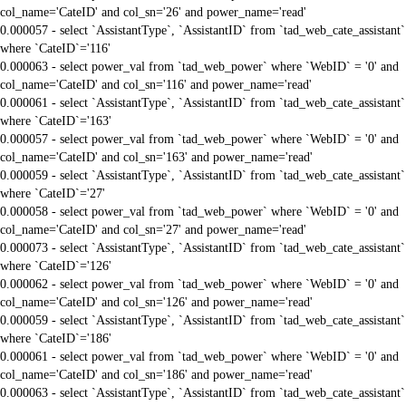
col_name='CateID' and col_sn='26' and power_name='read'
0.000057 - select `AssistantType`, `AssistantID` from `tad_web_cate_assistant`
where `CateID`='116'
0.000063 - select power_val from `tad_web_power` where `WebID` = '0' and
col_name='CateID' and col_sn='116' and power_name='read'
0.000061 - select `AssistantType`, `AssistantID` from `tad_web_cate_assistant`
where `CateID`='163'
0.000057 - select power_val from `tad_web_power` where `WebID` = '0' and
col_name='CateID' and col_sn='163' and power_name='read'
0.000059 - select `AssistantType`, `AssistantID` from `tad_web_cate_assistant`
where `CateID`='27'
0.000058 - select power_val from `tad_web_power` where `WebID` = '0' and
col_name='CateID' and col_sn='27' and power_name='read'
0.000073 - select `AssistantType`, `AssistantID` from `tad_web_cate_assistant`
where `CateID`='126'
0.000062 - select power_val from `tad_web_power` where `WebID` = '0' and
col_name='CateID' and col_sn='126' and power_name='read'
0.000059 - select `AssistantType`, `AssistantID` from `tad_web_cate_assistant`
where `CateID`='186'
0.000061 - select power_val from `tad_web_power` where `WebID` = '0' and
col_name='CateID' and col_sn='186' and power_name='read'
0.000063 - select `AssistantType`, `AssistantID` from `tad_web_cate_assistant`