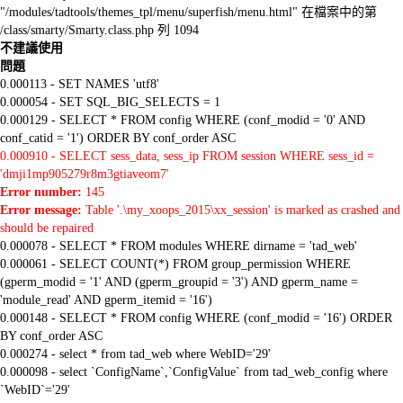
"/modules/tadtools/themes_tpl/menu/superfish/menu.html" 在檔案中的第
/class/smarty/Smarty.class.php 列 1094
不建議使用
問題
0.000113 - SET NAMES 'utf8'
0.000054 - SET SQL_BIG_SELECTS = 1
0.000129 - SELECT * FROM config WHERE (conf_modid = '0' AND
conf_catid = '1') ORDER BY conf_order ASC
0.000910 - SELECT sess_data, sess_ip FROM session WHERE sess_id =
'dmji1mp905279r8m3gtiaveom7'
Error number:
145
Error message:
Table '.\my_xoops_2015\xx_session' is marked as crashed and
should be repaired
0.000078 - SELECT * FROM modules WHERE dirname = 'tad_web'
0.000061 - SELECT COUNT(*) FROM group_permission WHERE
(gperm_modid = '1' AND (gperm_groupid = '3') AND gperm_name =
'module_read' AND gperm_itemid = '16')
0.000148 - SELECT * FROM config WHERE (conf_modid = '16') ORDER
BY conf_order ASC
0.000274 - select * from tad_web where WebID='29'
0.000098 - select `ConfigName`,`ConfigValue` from tad_web_config where
`WebID`='29'