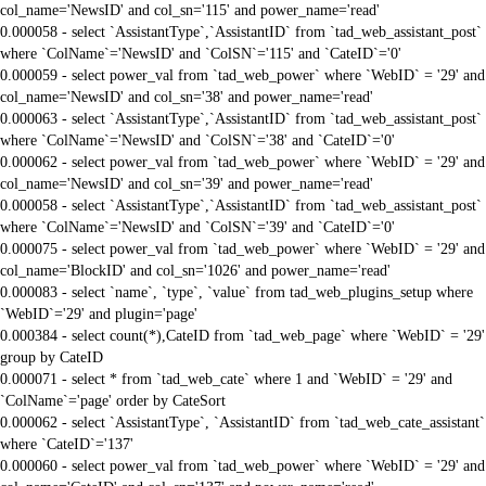
col_name='NewsID' and col_sn='115' and power_name='read'
0.000058 - select `AssistantType`,`AssistantID` from `tad_web_assistant_post`
where `ColName`='NewsID' and `ColSN`='115' and `CateID`='0'
0.000059 - select power_val from `tad_web_power` where `WebID` = '29' and
col_name='NewsID' and col_sn='38' and power_name='read'
0.000063 - select `AssistantType`,`AssistantID` from `tad_web_assistant_post`
where `ColName`='NewsID' and `ColSN`='38' and `CateID`='0'
0.000062 - select power_val from `tad_web_power` where `WebID` = '29' and
col_name='NewsID' and col_sn='39' and power_name='read'
0.000058 - select `AssistantType`,`AssistantID` from `tad_web_assistant_post`
where `ColName`='NewsID' and `ColSN`='39' and `CateID`='0'
0.000075 - select power_val from `tad_web_power` where `WebID` = '29' and
col_name='BlockID' and col_sn='1026' and power_name='read'
0.000083 - select `name`, `type`, `value` from tad_web_plugins_setup where
`WebID`='29' and plugin='page'
0.000384 - select count(*),CateID from `tad_web_page` where `WebID` = '29'
group by CateID
0.000071 - select * from `tad_web_cate` where 1 and `WebID` = '29' and
`ColName`='page' order by CateSort
0.000062 - select `AssistantType`, `AssistantID` from `tad_web_cate_assistant`
where `CateID`='137'
0.000060 - select power_val from `tad_web_power` where `WebID` = '29' and