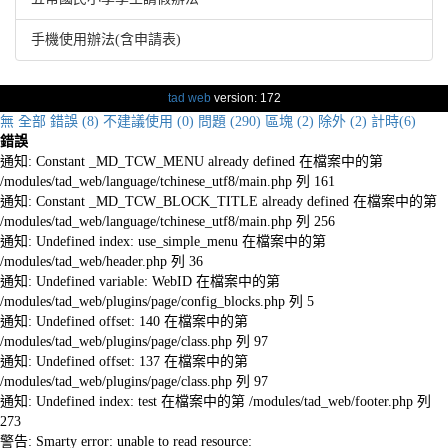
手機使用辦法(含申請表)
tad web
version: 172
無
全部
錯誤 (8)
不建議使用 (0)
問題 (290)
區塊 (2)
除外 (2)
計時(6)
錯誤
通知: Constant _MD_TCW_MENU already defined 在檔案中的第
/modules/tad_web/language/tchinese_utf8/main.php 列 161
通知: Constant _MD_TCW_BLOCK_TITLE already defined 在檔案中的第
/modules/tad_web/language/tchinese_utf8/main.php 列 256
通知: Undefined index: use_simple_menu 在檔案中的第
/modules/tad_web/header.php 列 36
通知: Undefined variable: WebID 在檔案中的第
/modules/tad_web/plugins/page/config_blocks.php 列 5
通知: Undefined offset: 140 在檔案中的第
/modules/tad_web/plugins/page/class.php 列 97
通知: Undefined offset: 137 在檔案中的第
/modules/tad_web/plugins/page/class.php 列 97
通知: Undefined index: test 在檔案中的第 /modules/tad_web/footer.php 列
273
警告: Smarty error: unable to read resource: