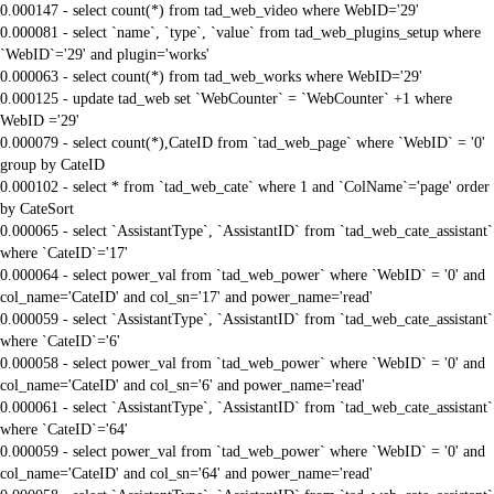
0.000147 - select count(*) from tad_web_video where WebID='29'
0.000081 - select `name`, `type`, `value` from tad_web_plugins_setup where
`WebID`='29' and plugin='works'
0.000063 - select count(*) from tad_web_works where WebID='29'
0.000125 - update tad_web set `WebCounter` = `WebCounter` +1 where
WebID ='29'
0.000079 - select count(*),CateID from `tad_web_page` where `WebID` = '0'
group by CateID
0.000102 - select * from `tad_web_cate` where 1 and `ColName`='page' order
by CateSort
0.000065 - select `AssistantType`, `AssistantID` from `tad_web_cate_assistant`
where `CateID`='17'
0.000064 - select power_val from `tad_web_power` where `WebID` = '0' and
col_name='CateID' and col_sn='17' and power_name='read'
0.000059 - select `AssistantType`, `AssistantID` from `tad_web_cate_assistant`
where `CateID`='6'
0.000058 - select power_val from `tad_web_power` where `WebID` = '0' and
col_name='CateID' and col_sn='6' and power_name='read'
0.000061 - select `AssistantType`, `AssistantID` from `tad_web_cate_assistant`
where `CateID`='64'
0.000059 - select power_val from `tad_web_power` where `WebID` = '0' and
col_name='CateID' and col_sn='64' and power_name='read'