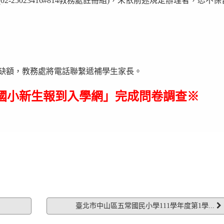
(02-25023416#814教務處註冊組)，未依前述規定辦理者，恕不
校尚有缺額，教務處將電話聯繫遞補學生家長。
市國小新生報到入學網」完成問卷調查※
臺北市中山區五常國民小學111學年度第1學...