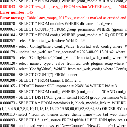
0.000152 - SELECT * FROM config WHERE (conf_modid = '0' AND conf_ca
0.001043 - SELECT sess_data, sess_ip FROM session WHERE sess_id = '40
Error number:
145
Error message:
Table '.\my_xoops_2015\xx_session' is marked as crashed and 
0.000078 - SELECT * FROM modules WHERE dirname = 'tad_web'
0.000061 - SELECT COUNT(*) FROM group_permission WHERE (gperm_modid
0.000104 - SELECT * FROM config WHERE (conf_modid = '16') ORDER B
0.000257 - select * from tad_web where WebID='29'
0.000068 - select `ConfigName`,`ConfigValue` from tad_web_config where `
0.000179 - update `tad_web` set `last_accessed`='2026-08-09 15:01:42' where
0.000075 - select `ConfigName`,`ConfigValue` from tad_web_config where `
0.000120 - select `name`, `type`, `value` from tad_web_plugins_setup where 
0.000093 - select `ConfigValue`,`WebID` from tad_web_config where `Confi
0.000206 - SELECT COUNT(*) FROM banner
0.000208 - SELECT * FROM banner LIMIT 2, 1
0.000165 - UPDATE banner SET impmade = 2648134 WHERE bid = 3
0.000080 - SELECT * FROM config WHERE (conf_modid = '0' AND conf_ca
0.000090 - SELECT DISTINCT gperm_itemid FROM group_permission WHE
0.000073 - SELECT b.* FROM newblocks b, block_module_link m WHERE m.
(1,2,3,4,5,6,7,8,9,10,11,18,15,16,20,19,58,60,61,62,63,64,65) ORDER BY b.
0.000110 - select * from tad_themes where `theme_name`='for_tad_web_them
0.000093 - SELECT f.*, s.tpl_source FROM tplfile f LEFT JOIN tplsource s O
0.000196 - update tad_web_news set `NewsCounter`=`NewsCounter`+1 where 