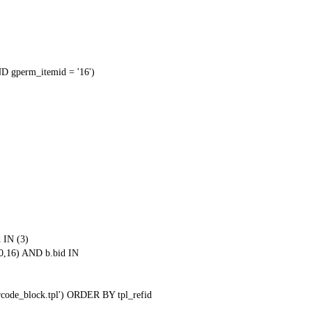
 gperm_itemid = '16')
 IN (3)
0,16) AND b.bid IN
qrcode_block.tpl') ORDER BY tpl_refid