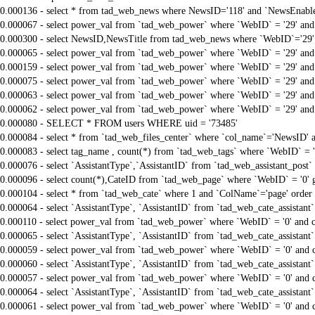
0.000136 - select * from tad_web_news where NewsID='118' and `NewsEnable
0.000067 - select power_val from `tad_web_power` where `WebID` = '29' an
0.000300 - select NewsID,NewsTitle from tad_web_news where `WebID`='29'
0.000065 - select power_val from `tad_web_power` where `WebID` = '29' an
0.000159 - select power_val from `tad_web_power` where `WebID` = '29' an
0.000075 - select power_val from `tad_web_power` where `WebID` = '29' an
0.000063 - select power_val from `tad_web_power` where `WebID` = '29' an
0.000062 - select power_val from `tad_web_power` where `WebID` = '29' an
0.000080 - SELECT * FROM users WHERE uid = '73485'
0.000084 - select * from `tad_web_files_center` where `col_name`='NewsID' an
0.000083 - select tag_name , count(*) from `tad_web_tags` where `WebID` = 
0.000076 - select `AssistantType`,`AssistantID` from `tad_web_assistant_pos
0.000096 - select count(*),CateID from `tad_web_page` where `WebID` = '0'
0.000104 - select * from `tad_web_cate` where 1 and `ColName`='page' order
0.000064 - select `AssistantType`, `AssistantID` from `tad_web_cate_assistant
0.000110 - select power_val from `tad_web_power` where `WebID` = '0' and 
0.000065 - select `AssistantType`, `AssistantID` from `tad_web_cate_assistant
0.000059 - select power_val from `tad_web_power` where `WebID` = '0' and 
0.000060 - select `AssistantType`, `AssistantID` from `tad_web_cate_assistant
0.000057 - select power_val from `tad_web_power` where `WebID` = '0' and 
0.000064 - select `AssistantType`, `AssistantID` from `tad_web_cate_assistant
0.000061 - select power_val from `tad_web_power` where `WebID` = '0' and 