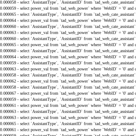
0.000058 - select `AssistantType`, `AssistantID` from `tad_web_cate_assistant
0.000059 - select power_val from `tad_web_power` where `WebID` = '0' and 
0.000065 - select `AssistantType`, `AssistantID` from `tad_web_cate_assistant
0.000064 - select power_val from `tad_web_power` where `WebID` = '0' and 
0.000060 - select `AssistantType`, `AssistantID` from `tad_web_cate_assistant
0.000063 - select power_val from `tad_web_power` where `WebID` = '0' and 
0.000060 - select `AssistantType`, `AssistantID` from `tad_web_cate_assistant
0.000065 - select power_val from `tad_web_power` where `WebID` = '0' and 
0.000060 - select `AssistantType`, `AssistantID` from `tad_web_cate_assistant
0.000064 - select power_val from `tad_web_power` where `WebID` = '0' and 
0.000059 - select `AssistantType`, `AssistantID` from `tad_web_cate_assistant
0.000063 - select power_val from `tad_web_power` where `WebID` = '0' and 
0.000058 - select `AssistantType`, `AssistantID` from `tad_web_cate_assistant
0.000062 - select power_val from `tad_web_power` where `WebID` = '0' and 
0.000058 - select `AssistantType`, `AssistantID` from `tad_web_cate_assistant
0.000067 - select power_val from `tad_web_power` where `WebID` = '0' and 
0.000059 - select `AssistantType`, `AssistantID` from `tad_web_cate_assistant
0.000061 - select power_val from `tad_web_power` where `WebID` = '0' and 
0.000063 - select `AssistantType`, `AssistantID` from `tad_web_cate_assistant
0.000063 - select power_val from `tad_web_power` where `WebID` = '0' and 
0.000065 - select `AssistantType`, `AssistantID` from `tad_web_cate_assistant
0.000061 - select power_val from `tad_web_power` where `WebID` = '0' and 
0.000059 - select `AssistantType`, `AssistantID` from `tad_web_cate_assistant