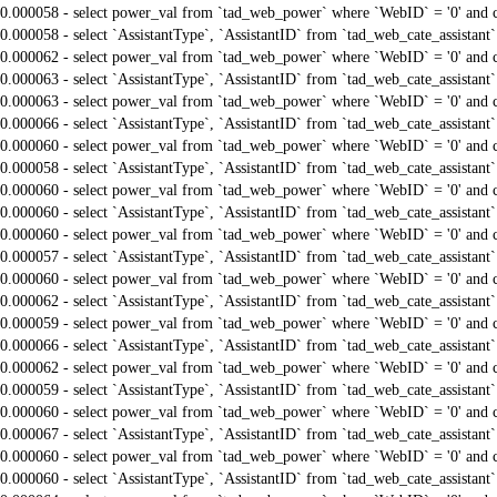
0.000058 - select power_val from `tad_web_power` where `WebID` = '0' and 
0.000058 - select `AssistantType`, `AssistantID` from `tad_web_cate_assistant
0.000062 - select power_val from `tad_web_power` where `WebID` = '0' and 
0.000063 - select `AssistantType`, `AssistantID` from `tad_web_cate_assistant
0.000063 - select power_val from `tad_web_power` where `WebID` = '0' and 
0.000066 - select `AssistantType`, `AssistantID` from `tad_web_cate_assistant
0.000060 - select power_val from `tad_web_power` where `WebID` = '0' and 
0.000058 - select `AssistantType`, `AssistantID` from `tad_web_cate_assistant
0.000060 - select power_val from `tad_web_power` where `WebID` = '0' and 
0.000060 - select `AssistantType`, `AssistantID` from `tad_web_cate_assistant
0.000060 - select power_val from `tad_web_power` where `WebID` = '0' and 
0.000057 - select `AssistantType`, `AssistantID` from `tad_web_cate_assistant
0.000060 - select power_val from `tad_web_power` where `WebID` = '0' and 
0.000062 - select `AssistantType`, `AssistantID` from `tad_web_cate_assistant
0.000059 - select power_val from `tad_web_power` where `WebID` = '0' and 
0.000066 - select `AssistantType`, `AssistantID` from `tad_web_cate_assistant
0.000062 - select power_val from `tad_web_power` where `WebID` = '0' and 
0.000059 - select `AssistantType`, `AssistantID` from `tad_web_cate_assistant
0.000060 - select power_val from `tad_web_power` where `WebID` = '0' and 
0.000067 - select `AssistantType`, `AssistantID` from `tad_web_cate_assistant
0.000060 - select power_val from `tad_web_power` where `WebID` = '0' and 
0.000060 - select `AssistantType`, `AssistantID` from `tad_web_cate_assistant