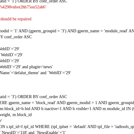
tid = '1') ORDER BY conf_order ASC
d7s4290vubot2hh75on52ab6'
should be repaired
 = '1' AND (gperm_groupid = '3') AND gperm_name = 'module_read' AND
Y conf_order ASC
WebID`='29'
 `WebID`='29'
WebID`='29'
`WebID`='29' and plugin='news'
gName`='defalut_theme' and `WebID`='29'
tid = '3') ORDER BY conf_order ASC
RE gperm_name = 'block_read' AND gperm_modid = 1 AND gperm_groupid
block_id=b.bid AND b.isactive=1 AND b.visible=1 AND m.module_id IN (
weight, m.block_id
e'
N s.tpl_id=f.tpl_id WHERE (tpl_tplset = 'default' AND tpl_file = 'tadtools_
`NewsID`='118' and `NewsEnable`='1'