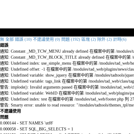
無
全部
錯誤 (10)
不建議使用 (0)
問題 (192)
區塊 (2)
除外 (2)
計時(6)
錯誤
通知: Constant _MD_TCW_MENU already defined 在檔案中的第 /modules/tad_w
通知: Constant _MD_TCW_BLOCK_TITLE already defined 在檔案中的第 /module
通知: Undefined index: use_simple_menu 在檔案中的第 /modules/tad_web/he
通知: Undefined offset: -1 在檔案中的第 /modules/tad_web/plugins/news/clas
通知: Undefined variable: show_jquery 在檔案中的第 /modules/tadtools/jquery
通知: Undefined variable: tags_link 在檔案中的第 /modules/tad_web/class/tag
警告: implode(): Invalid arguments passed 在檔案中的第 /modules/tad_web/cla
通知: Undefined variable: WebID 在檔案中的第 /modules/tad_web/plugins/pag
通知: Undefined index: test 在檔案中的第 /modules/tad_web/footer.php 列 2
警告: Smarty error: unable to read resource: "/modules/tadtools/themes_tp
不建議使用
問題
0.000144 - SET NAMES 'utf8'
0.000058 - SET SQL_BIG_SELECTS = 1