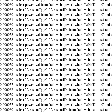
0.000060 - select power_val from `tad_web_power` where `WebID` = '0' and 
0.000066 - select `AssistantType`, `AssistantID` from `tad_web_cate_assistant
0.000060 - select power_val from `tad_web_power` where `WebID` = '0' and 
0.000061 - select `AssistantType`, `AssistantID` from `tad_web_cate_assistant
0.000060 - select power_val from `tad_web_power` where `WebID` = '0' and 
0.000059 - select `AssistantType`, `AssistantID` from `tad_web_cate_assistant
0.000058 - select power_val from `tad_web_power` where `WebID` = '0' and 
0.000058 - select `AssistantType`, `AssistantID` from `tad_web_cate_assistant
0.000059 - select power_val from `tad_web_power` where `WebID` = '0' and 
0.000060 - select `AssistantType`, `AssistantID` from `tad_web_cate_assistant
0.000060 - select power_val from `tad_web_power` where `WebID` = '0' and 
0.000059 - select `AssistantType`, `AssistantID` from `tad_web_cate_assistant
0.000059 - select power_val from `tad_web_power` where `WebID` = '0' and 
0.000060 - select `AssistantType`, `AssistantID` from `tad_web_cate_assistant
0.000063 - select power_val from `tad_web_power` where `WebID` = '0' and 
0.000060 - select `AssistantType`, `AssistantID` from `tad_web_cate_assistant
0.000057 - select power_val from `tad_web_power` where `WebID` = '0' and 
0.000062 - select `AssistantType`, `AssistantID` from `tad_web_cate_assistant
0.000059 - select power_val from `tad_web_power` where `WebID` = '0' and 
0.000063 - select `AssistantType`, `AssistantID` from `tad_web_cate_assistant
0.000057 - select power_val from `tad_web_power` where `WebID` = '0' and 
0.000060 - select `AssistantType`, `AssistantID` from `tad_web_cate_assistant