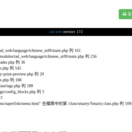
友
tad web
version: 172
eb/language/tchinese_utf8/main.php 列 161
s/tad_web/language/tchinese_utf8/main.php 列 256
ader.php 列 36
s.php 列 545
-print-preview.php 列 29
s.php 列 188
ss/tags.php 列 188
e/config_blocks.php 列 5
73
l/menu/superfish/menu.html" 在檔案中的第 /class/smarty/Smarty.class.php 列 109