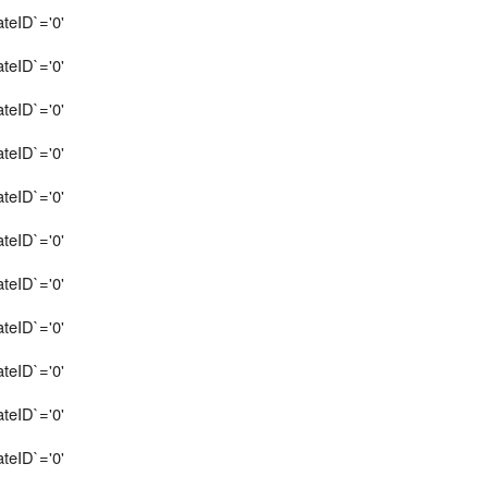
teID`='0'
teID`='0'
teID`='0'
teID`='0'
teID`='0'
teID`='0'
teID`='0'
teID`='0'
teID`='0'
teID`='0'
teID`='0'