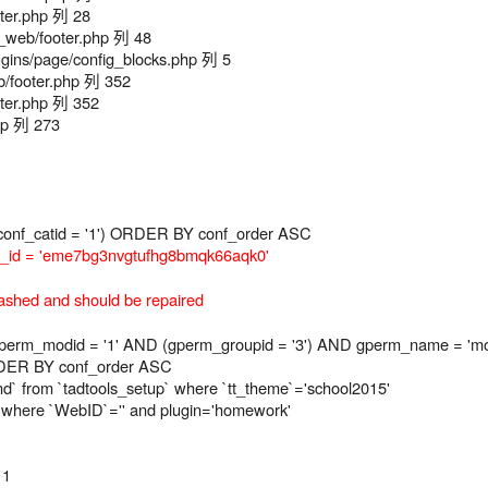
ter.php 列 28
web/footer.php 列 48
ns/page/config_blocks.php 列 5
/footer.php 列 352
ter.php 列 352
hp 列 273
onf_catid = '1') ORDER BY conf_order ASC
_id = 'eme7bg3nvgtufhg8bmqk66aqk0'
ashed and should be repaired
_modid = '1' AND (gperm_groupid = '3') AND gperm_name = 'modu
RDER BY conf_order ASC
ind` from `tadtools_setup` where `tt_theme`='school2015'
p where `WebID`='' and plugin='homework'
 1