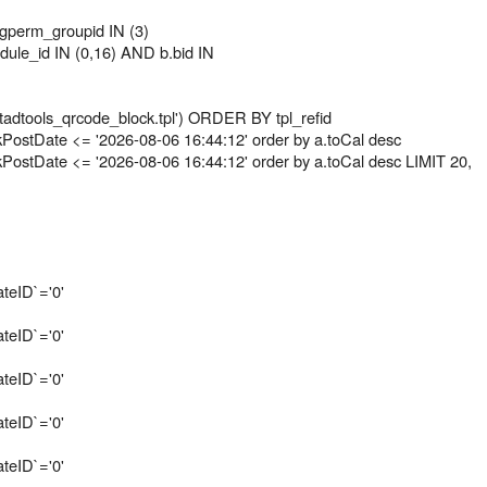
perm_groupid IN (3)
le_id IN (0,16) AND b.bid IN
 'tadtools_qrcode_block.tpl') ORDER BY tpl_refid
ostDate <= '2026-08-06 16:44:12' order by a.toCal desc
ostDate <= '2026-08-06 16:44:12' order by a.toCal desc LIMIT 20,
teID`='0'
teID`='0'
teID`='0'
teID`='0'
teID`='0'