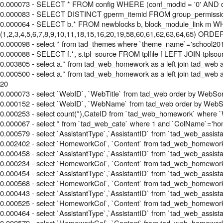
0.000073 - SELECT * FROM config WHERE (conf_modid = '0' AND c
0.000083 - SELECT DISTINCT gperm_itemid FROM group_permissi
0.000064 - SELECT b.* FROM newblocks b, block_module_link m WHE
(1,2,3,4,5,6,7,8,9,10,11,18,15,16,20,19,58,60,61,62,63,64,65) ORDE
0.000098 - select * from tad_themes where `theme_name`='school20
0.000088 - SELECT f.*, s.tpl_source FROM tplfile f LEFT JOIN tplsourc
0.003805 - select a.* from tad_web_homework as a left join tad_we
0.000500 - select a.* from tad_web_homework as a left join tad_we
20
0.000073 - select `WebID`, `WebTitle` from tad_web order by WebSor
0.000152 - select `WebID`, `WebName` from tad_web order by WebS
0.000253 - select count(*),CateID from `tad_web_homework` where `
0.000067 - select * from `tad_web_cate` where 1 and `ColName`='ho
0.000579 - select `AssistantType`,`AssistantID` from `tad_web_assi
0.002402 - select `HomeworkCol`, `Content` from tad_web_homewo
0.000458 - select `AssistantType`,`AssistantID` from `tad_web_assi
0.000234 - select `HomeworkCol`, `Content` from tad_web_homewo
0.000454 - select `AssistantType`,`AssistantID` from `tad_web_assi
0.000568 - select `HomeworkCol`, `Content` from tad_web_homewo
0.000443 - select `AssistantType`,`AssistantID` from `tad_web_assi
0.000525 - select `HomeworkCol`, `Content` from tad_web_homewo
0.000464 - select `AssistantType`,`AssistantID` from `tad_web_assi
0.000579 - select `HomeworkCol`, `Content` from tad_web_homewo