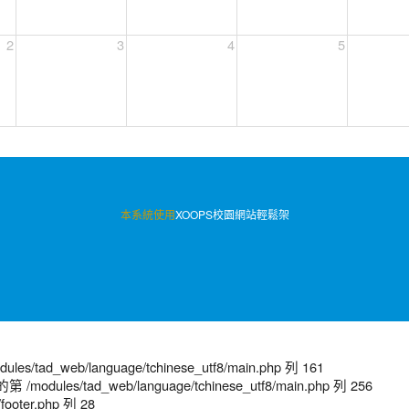
2
3
4
5
本系統使用
XOOPS校園網站輕鬆架
/tad_web/language/tchinese_utf8/main.php 列 161
modules/tad_web/language/tchinese_utf8/main.php 列 256
footer.php 列 28