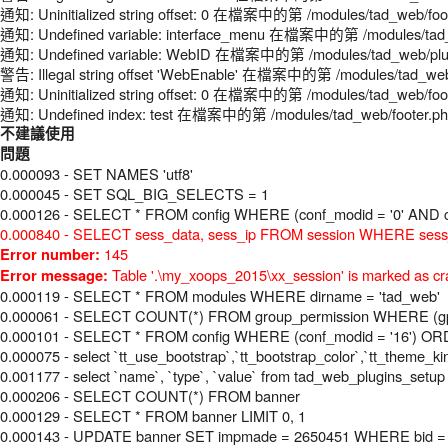
通知: Uninitialized string offset: 0 在檔案中的第 /modules/tad_web/foo
通知: Undefined variable: interface_menu 在檔案中的第 /modules/tad_
通知: Undefined variable: WebID 在檔案中的第 /modules/tad_web/plugi
警告: Illegal string offset 'WebEnable' 在檔案中的第 /modules/tad_web
通知: Uninitialized string offset: 0 在檔案中的第 /modules/tad_web/foo
通知: Undefined index: test 在檔案中的第 /modules/tad_web/footer.p
不建議使用
問題
0.000093 - SET NAMES 'utf8'
0.000045 - SET SQL_BIG_SELECTS = 1
0.000126 - SELECT * FROM config WHERE (conf_modid = '0' AND c
0.000840 - SELECT sess_data, sess_ip FROM session WHERE sess
145
Error number:
Table '.\my_xoops_2015\xx_session' is marked as cr
Error message:
0.000119 - SELECT * FROM modules WHERE dirname = 'tad_web'
0.000061 - SELECT COUNT(*) FROM group_permission WHERE (gperm
0.000101 - SELECT * FROM config WHERE (conf_modid = '16') O
0.000075 - select `tt_use_bootstrap`,`tt_bootstrap_color`,`tt_theme_k
0.001177 - select `name`, `type`, `value` from tad_web_plugins_setu
0.000206 - SELECT COUNT(*) FROM banner
0.000129 - SELECT * FROM banner LIMIT 0, 1
0.000143 - UPDATE banner SET impmade = 2650451 WHERE bid =