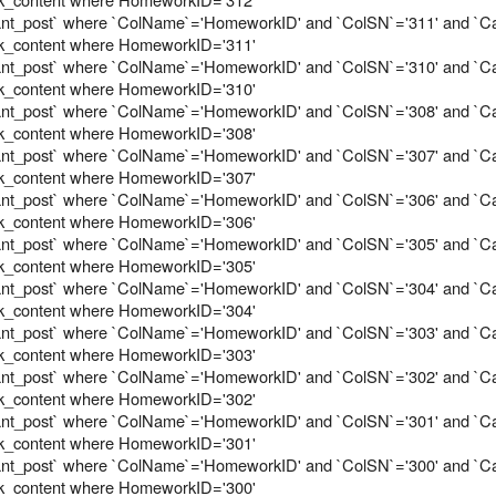
stant_post` where `ColName`='HomeworkID' and `ColSN`='311' and `Ca
rk_content where HomeworkID='311'
stant_post` where `ColName`='HomeworkID' and `ColSN`='310' and `Ca
rk_content where HomeworkID='310'
stant_post` where `ColName`='HomeworkID' and `ColSN`='308' and `Ca
rk_content where HomeworkID='308'
stant_post` where `ColName`='HomeworkID' and `ColSN`='307' and `Ca
rk_content where HomeworkID='307'
stant_post` where `ColName`='HomeworkID' and `ColSN`='306' and `Ca
rk_content where HomeworkID='306'
stant_post` where `ColName`='HomeworkID' and `ColSN`='305' and `Ca
rk_content where HomeworkID='305'
stant_post` where `ColName`='HomeworkID' and `ColSN`='304' and `Ca
rk_content where HomeworkID='304'
stant_post` where `ColName`='HomeworkID' and `ColSN`='303' and `Ca
rk_content where HomeworkID='303'
stant_post` where `ColName`='HomeworkID' and `ColSN`='302' and `Ca
rk_content where HomeworkID='302'
stant_post` where `ColName`='HomeworkID' and `ColSN`='301' and `Ca
rk_content where HomeworkID='301'
stant_post` where `ColName`='HomeworkID' and `ColSN`='300' and `Ca
rk_content where HomeworkID='300'