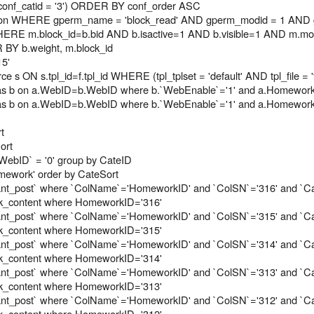
onf_catid = '3') ORDER BY conf_order ASC
on WHERE gperm_name = 'block_read' AND gperm_modid = 1 AND g
RE m.block_id=b.bid AND b.isactive=1 AND b.visible=1 AND m.modu
R BY b.weight, m.block_id
15'
e s ON s.tpl_id=f.tpl_id WHERE (tpl_tplset = 'default' AND tpl_file =
b as b on a.WebID=b.WebID where b.`WebEnable`='1' and a.HomeworkP
b as b on a.WebID=b.WebID where b.`WebEnable`='1' and a.HomeworkP
t
ort
WebID` = '0' group by CateID
mework' order by CateSort
stant_post` where `ColName`='HomeworkID' and `ColSN`='316' and `Ca
rk_content where HomeworkID='316'
stant_post` where `ColName`='HomeworkID' and `ColSN`='315' and `Ca
rk_content where HomeworkID='315'
stant_post` where `ColName`='HomeworkID' and `ColSN`='314' and `Ca
rk_content where HomeworkID='314'
stant_post` where `ColName`='HomeworkID' and `ColSN`='313' and `Ca
rk_content where HomeworkID='313'
stant_post` where `ColName`='HomeworkID' and `ColSN`='312' and `Ca
rk_content where HomeworkID='312'