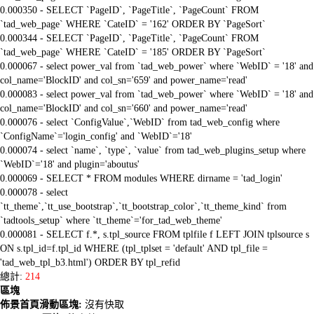
0.000350 - SELECT `PageID`, `PageTitle`, `PageCount` FROM
`tad_web_page` WHERE `CateID` = '162' ORDER BY `PageSort`
0.000344 - SELECT `PageID`, `PageTitle`, `PageCount` FROM
`tad_web_page` WHERE `CateID` = '185' ORDER BY `PageSort`
0.000067 - select power_val from `tad_web_power` where `WebID` = '18' and
col_name='BlockID' and col_sn='659' and power_name='read'
0.000083 - select power_val from `tad_web_power` where `WebID` = '18' and
col_name='BlockID' and col_sn='660' and power_name='read'
0.000076 - select `ConfigValue`,`WebID` from tad_web_config where
`ConfigName`='login_config' and `WebID`='18'
0.000074 - select `name`, `type`, `value` from tad_web_plugins_setup where
`WebID`='18' and plugin='aboutus'
0.000069 - SELECT * FROM modules WHERE dirname = 'tad_login'
0.000078 - select
`tt_theme`,`tt_use_bootstrap`,`tt_bootstrap_color`,`tt_theme_kind` from
`tadtools_setup` where `tt_theme`='for_tad_web_theme'
0.000081 - SELECT f.*, s.tpl_source FROM tplfile f LEFT JOIN tplsource s
ON s.tpl_id=f.tpl_id WHERE (tpl_tplset = 'default' AND tpl_file =
'tad_web_tpl_b3.html') ORDER BY tpl_refid
總計:
214
區塊
佈景首頁滑動區塊:
沒有快取