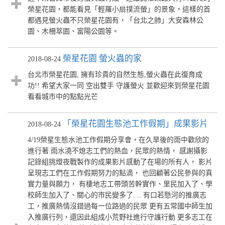
榮星花園，都能看見「輕羅小扇撲流螢」的景象，這樣的首
都遇見螢火蟲不只榮星花園有，「台北之肺」大安森林公
園、木柵萃園、富陽公園等。
榮星花園 螢火蟲的家
2018-08-24
台北市榮星花園, 擁有珍貴的自然生態,螢火蟲在此復育成
功!! 希望大家一同 空出雙手 守護螢火 並歡迎來到榮星花園
看看城市中的點點光芒
「榮星花園生態池工作假期」成果影片
2018-08-24
4/19榮星生態水池工作假期分享會，在久旱後的雨中歡欣的
進行著 雨水澆不熄志工們的熱血，民眾的熱情， 感謝攝影
記錄組挑燈夜戰製作的成果影片感動了在場的所有人， 影片
呈現志工們在工作假期努力的點滴， 也回顧著公民參與的真
實力量與願力， 有棲地志工帶頭苦幹實作、里民加入了、學
校師生加入了、關心的市民變多了.... 有口若懸河的推廣志
工，推廣熱情沒錯過每一位路過的民眾 更有五常國中師生加
入推廣行列，還因此組成小荒野社進行守護行動 更多志工在