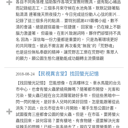
各自不同角落裡,協助製作各項文宣教材教具，還有點心補品
而記錄組志工，三個多月來守候在水池角落，默默記錄著點
點滴滴 連著幾天熬夜接力，今日完成這份動人心弦的影片...
記錄了這三個多月的點滴... 要特別感謝419籌備小組，數不
清的會議、總是趕搭最後一班捷運， 回家後，仍在線上不斷
腦力激盪著， 但最後，在影片致謝詞時，夥伴們卻堅持不具
名 因為，深信每一份力量都是重要的， 只是為著環境更好
的共同理念，彼此不需言謝 再次看見"無我"的「荒野魂」
也是這份無私奉獻的精神，讓荒野志工樂在荒野吧! 集眾人
的願力，願公園生態化運動能成功翻轉主流價值觀
【民視異言堂】找回螢光記憶
2018-08-24
【找回螢光記憶】 您能想像，在高樓林立、車水馬龍的台北
市中心，也會有螢火蟲縈繞飛舞嗎？隨著都市開發、光害和
污染，螢火蟲已經在台北消聲匿跡好多年，但這些黑暗中一
閃一閃的螢光，是好多人兒時的美好回憶，怎麼能跟著從此
消失？因此，台北市從去年1月開始，著手生態公園計畫，
試圖復育三座都會公園的螢火蟲。但是，在市區，要將螢火
蟲找回來，談何容易？要有棲地、有食物鏈、還要解決光害
這棘手的問題！已經一年多過去了，現在又是賞螢季節，台