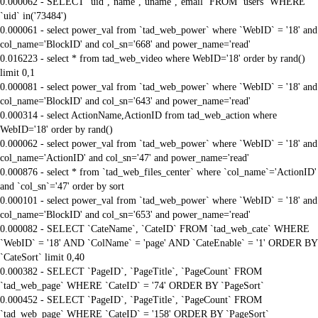
0.000062 - SELECT `uid`,`name`,`uname`,`email` FROM `users` WHERE
`uid` in('73484')
0.000061 - select power_val from `tad_web_power` where `WebID` = '18' and
col_name='BlockID' and col_sn='668' and power_name='read'
0.016223 - select * from tad_web_video where WebID='18' order by rand()
limit 0,1
0.000081 - select power_val from `tad_web_power` where `WebID` = '18' and
col_name='BlockID' and col_sn='643' and power_name='read'
0.000314 - select ActionName,ActionID from tad_web_action where
WebID='18' order by rand()
0.000062 - select power_val from `tad_web_power` where `WebID` = '18' and
col_name='ActionID' and col_sn='47' and power_name='read'
0.000876 - select * from `tad_web_files_center` where `col_name`='ActionID'
and `col_sn`='47' order by sort
0.000101 - select power_val from `tad_web_power` where `WebID` = '18' and
col_name='BlockID' and col_sn='653' and power_name='read'
0.000082 - SELECT `CateName`, `CateID` FROM `tad_web_cate` WHERE
`WebID` = '18' AND `ColName` = 'page' AND `CateEnable` = '1' ORDER BY
`CateSort` limit 0,40
0.000382 - SELECT `PageID`, `PageTitle`, `PageCount` FROM
`tad_web_page` WHERE `CateID` = '74' ORDER BY `PageSort`
0.000452 - SELECT `PageID`, `PageTitle`, `PageCount` FROM
`tad_web_page` WHERE `CateID` = '158' ORDER BY `PageSort`