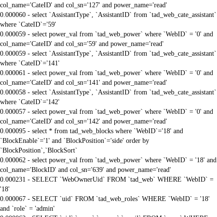
col_name='CateID' and col_sn='127' and power_name='read'
0.000060 - select `AssistantType`, `AssistantID` from `tad_web_cate_assistant`
where `CateID`='59'
0.000059 - select power_val from `tad_web_power` where `WebID` = '0' and
col_name='CateID' and col_sn='59' and power_name='read'
0.000059 - select `AssistantType`, `AssistantID` from `tad_web_cate_assistant`
where `CateID`='141'
0.000061 - select power_val from `tad_web_power` where `WebID` = '0' and
col_name='CateID' and col_sn='141' and power_name='read'
0.000058 - select `AssistantType`, `AssistantID` from `tad_web_cate_assistant`
where `CateID`='142'
0.000057 - select power_val from `tad_web_power` where `WebID` = '0' and
col_name='CateID' and col_sn='142' and power_name='read'
0.000095 - select * from tad_web_blocks where `WebID`='18' and
`BlockEnable`='1' and `BlockPosition`='side' order by
`BlockPosition`,`BlockSort`
0.000062 - select power_val from `tad_web_power` where `WebID` = '18' and
col_name='BlockID' and col_sn='639' and power_name='read'
0.000231 - SELECT `WebOwnerUid` FROM `tad_web` WHERE `WebID` =
'18'
0.000067 - SELECT `uid` FROM `tad_web_roles` WHERE `WebID` = '18'
and `role` = 'admin'