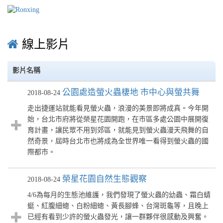
線上影片
影片名稱
公園處造螢火蟲棲地 市中心與螢共舞
2018-08-24
走出捷運站就能看見螢火蟲，浪漫的美景即將成真。今年開
始，台北市府將從榮星花園開跑，在市區多處公園中展開復
育計畫，讓民眾不用到郊區，就能見到螢火蟲漫天飛舞的自
然奇景，屆時台北市也將成為全世界唯一看得到螢火蟲的國
際都市。
榮星花園自然生態觀察
2018-08-24
4/6為每月的生態池維護，我們發現了螢火蟲的幼蟲、霜白蜻
蜓、紅腹細蟌、白粉細蟌、黃長腳蜂、台灣斑龜等，且晚上
已經有看到少許的螢火蟲發光，讓一群夥伴很感動及興奮。