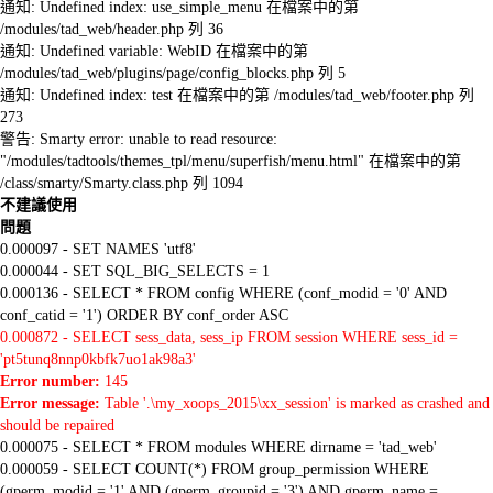
通知: Undefined index: use_simple_menu 在檔案中的第
/modules/tad_web/header.php 列 36
通知: Undefined variable: WebID 在檔案中的第
/modules/tad_web/plugins/page/config_blocks.php 列 5
通知: Undefined index: test 在檔案中的第 /modules/tad_web/footer.php 列
273
警告: Smarty error: unable to read resource:
"/modules/tadtools/themes_tpl/menu/superfish/menu.html" 在檔案中的第
/class/smarty/Smarty.class.php 列 1094
不建議使用
問題
0.000097 - SET NAMES 'utf8'
0.000044 - SET SQL_BIG_SELECTS = 1
0.000136 - SELECT * FROM config WHERE (conf_modid = '0' AND
conf_catid = '1') ORDER BY conf_order ASC
0.000872 - SELECT sess_data, sess_ip FROM session WHERE sess_id =
'pt5tunq8nnp0kbfk7uo1ak98a3'
Error number:
145
Error message:
Table '.\my_xoops_2015\xx_session' is marked as crashed and
should be repaired
0.000075 - SELECT * FROM modules WHERE dirname = 'tad_web'
0.000059 - SELECT COUNT(*) FROM group_permission WHERE
(gperm_modid = '1' AND (gperm_groupid = '3') AND gperm_name =