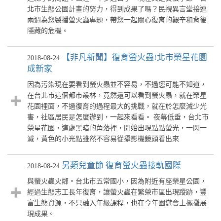
北市生態公園計畫的努力，得到成果了嗎？民視異言堂接連
兩週為您製播螢火蟲專題，帶您一起關心復育的艱辛和背後
隱藏的危機。
【非凡新聞】復育螢火蟲!北市榮星花園
2018-08-24
成新家
因為污染現在要看到螢火蟲並不容易，不過您可能不知道，
在台北市這個都市叢林，竟然還可以看到螢火蟲，就在榮星
花園裡面，不過復育的過程最大的挑戰，就在於怎麼減少光
害，社區居民是怎麼辦到，一起來看看。 夜幕低垂，台北市
榮星花園，這處黑暗的角落裡，開始出現點點螢光，一閃一
滅，黃色的小光點雖然不容易從攝影機鏡頭看出來
另類兒童節 復育螢火蟲接軌國際
2018-08-24
與螢火蟲火鄰。台北市五常國小，因為附近有座榮星公園，
經過生態志工長年復育，讓螢火蟲在繁榮市區出現蹤跡，豐
富生態資源，不只融入年級課程，也在今年園遊會上擺攤展
現成果。