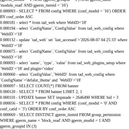
'module_read' AND gperm_itemid = '16')
0.000093 - SELECT * FROM config WHERE (conf_modid = '16') ORDER
BY conf_order ASC
0.000181 - select * from tad_web where WebID='18'
0.000194 - select `ConfigName`,`ConfigValue` from tad_web_config where
`WebID`='18'
0.000132 - update `tad_web` set `last_accessed`='2026-08-07 04:25:33' where
`WebID`='18'
0.000075 - select `ConfigName`,`ConfigValue` from tad_web_config where
`WebID`='18'
0.000093 - select `name`, `type`, `value` from tad_web_plugins_setup where
`WebID`='18' and plugin='video'
0.000060 - select `ConfigValue`,`WebID` from tad_web_config where
`ConfigName`='defalut_theme' and `WebID`='18'
0.000097 - SELECT COUNT(*) FROM banner
0.000120 - SELECT * FROM banner LIMIT 2, 1
0.000110 - UPDATE banner SET impmade = 2646490 WHERE bid = 3
0.000056 - SELECT * FROM config WHERE (conf_modid = '0' AND
conf_catid = '3') ORDER BY conf_order ASC
0.000069 - SELECT DISTINCT gperm_itemid FROM group_permission
WHERE gperm_name = 'block_read' AND gperm_modid = 1 AND
gperm_groupid IN (3)