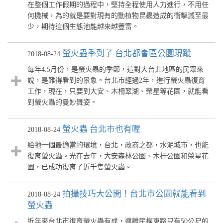
在整個工作假期的過程中，堅持全程使用人力進行，不用任
何機械，為的就是要對現有的動植物昆蟲造成的衝擊減至最
少，期待這個生態池能越來越豐富。
螢火蟲季到了 台北都會區公園現蹤
2018-08-24
每年4.5月份，是螢火蟲的季節，這對大台北地區的民眾來
說，是難得看到的景象。台北市經過2年，進行螢火蟲復育
工作，現在，只要到大安、木柵翠湖、榮星等花園，就能看
到螢火蟲的曼妙舞姿。
螢火蟲 台北市也有喔
2018-08-24
給牠一個最適當的環境，台北，政商之都，水泥城市，也能
復育螢火蟲。光在去年，大安森林公園、木柵公園和榮星花
園，已成功復育了近千隻螢火蟲。
拍攝技巧大公開！台北市公園就能看到
2018-08-24
螢火蟲
近年來台北市復育螢火蟲有成，連離民權東路只有50公尺的