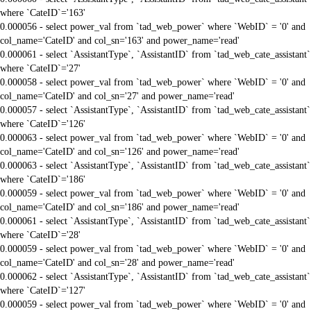
where `CateID`='163'
0.000056 - select power_val from `tad_web_power` where `WebID` = '0' and
col_name='CateID' and col_sn='163' and power_name='read'
0.000061 - select `AssistantType`, `AssistantID` from `tad_web_cate_assistant`
where `CateID`='27'
0.000058 - select power_val from `tad_web_power` where `WebID` = '0' and
col_name='CateID' and col_sn='27' and power_name='read'
0.000057 - select `AssistantType`, `AssistantID` from `tad_web_cate_assistant`
where `CateID`='126'
0.000063 - select power_val from `tad_web_power` where `WebID` = '0' and
col_name='CateID' and col_sn='126' and power_name='read'
0.000063 - select `AssistantType`, `AssistantID` from `tad_web_cate_assistant`
where `CateID`='186'
0.000059 - select power_val from `tad_web_power` where `WebID` = '0' and
col_name='CateID' and col_sn='186' and power_name='read'
0.000061 - select `AssistantType`, `AssistantID` from `tad_web_cate_assistant`
where `CateID`='28'
0.000059 - select power_val from `tad_web_power` where `WebID` = '0' and
col_name='CateID' and col_sn='28' and power_name='read'
0.000062 - select `AssistantType`, `AssistantID` from `tad_web_cate_assistant`
where `CateID`='127'
0.000059 - select power_val from `tad_web_power` where `WebID` = '0' and