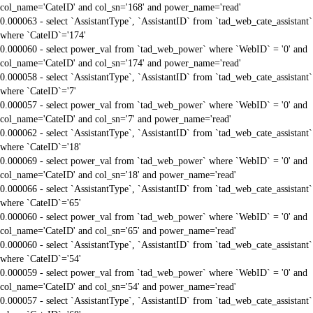
col_name='CateID' and col_sn='168' and power_name='read'
0.000063 - select `AssistantType`, `AssistantID` from `tad_web_cate_assistant`
where `CateID`='174'
0.000060 - select power_val from `tad_web_power` where `WebID` = '0' and
col_name='CateID' and col_sn='174' and power_name='read'
0.000058 - select `AssistantType`, `AssistantID` from `tad_web_cate_assistant`
where `CateID`='7'
0.000057 - select power_val from `tad_web_power` where `WebID` = '0' and
col_name='CateID' and col_sn='7' and power_name='read'
0.000062 - select `AssistantType`, `AssistantID` from `tad_web_cate_assistant`
where `CateID`='18'
0.000069 - select power_val from `tad_web_power` where `WebID` = '0' and
col_name='CateID' and col_sn='18' and power_name='read'
0.000066 - select `AssistantType`, `AssistantID` from `tad_web_cate_assistant`
where `CateID`='65'
0.000060 - select power_val from `tad_web_power` where `WebID` = '0' and
col_name='CateID' and col_sn='65' and power_name='read'
0.000060 - select `AssistantType`, `AssistantID` from `tad_web_cate_assistant`
where `CateID`='54'
0.000059 - select power_val from `tad_web_power` where `WebID` = '0' and
col_name='CateID' and col_sn='54' and power_name='read'
0.000057 - select `AssistantType`, `AssistantID` from `tad_web_cate_assistant`