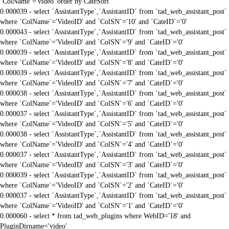
`ColName`='video' order by CateSort
0.000039 - select `AssistantType`,`AssistantID` from `tad_web_assistant_post`
where `ColName`='VideoID' and `ColSN`='10' and `CateID`='0'
0.000043 - select `AssistantType`,`AssistantID` from `tad_web_assistant_post`
where `ColName`='VideoID' and `ColSN`='9' and `CateID`='0'
0.000039 - select `AssistantType`,`AssistantID` from `tad_web_assistant_post`
where `ColName`='VideoID' and `ColSN`='8' and `CateID`='0'
0.000039 - select `AssistantType`,`AssistantID` from `tad_web_assistant_post`
where `ColName`='VideoID' and `ColSN`='7' and `CateID`='0'
0.000038 - select `AssistantType`,`AssistantID` from `tad_web_assistant_post`
where `ColName`='VideoID' and `ColSN`='6' and `CateID`='0'
0.000037 - select `AssistantType`,`AssistantID` from `tad_web_assistant_post`
where `ColName`='VideoID' and `ColSN`='5' and `CateID`='0'
0.000038 - select `AssistantType`,`AssistantID` from `tad_web_assistant_post`
where `ColName`='VideoID' and `ColSN`='4' and `CateID`='0'
0.000037 - select `AssistantType`,`AssistantID` from `tad_web_assistant_post`
where `ColName`='VideoID' and `ColSN`='3' and `CateID`='0'
0.000039 - select `AssistantType`,`AssistantID` from `tad_web_assistant_post`
where `ColName`='VideoID' and `ColSN`='2' and `CateID`='0'
0.000037 - select `AssistantType`,`AssistantID` from `tad_web_assistant_post`
where `ColName`='VideoID' and `ColSN`='1' and `CateID`='0'
0.000060 - select * from tad_web_plugins where WebID='18' and
PluginDirname='video'