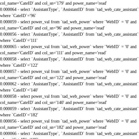
col_name='CateID' and col_sn='179' and power_name='read'
0.000064 - select `AssistantType`, `AssistantID` from `tad_web_cate_assistant`
where `CateID`='96'
0.000059 - select power_val from `tad_web_power` where `WebID` = '0' and
col_name='CateID' and col_sn='96' and power_name='read'
0.000056 - select `AssistantType`, `AssistantID` from `tad_web_cate_assistant`
where `CateID`='111'
0.000065 - select power_val from `tad_web_power` where `WebID` = '0' and
col_name='CateID' and col_sn='111' and power_name='read'
0.000058 - select `AssistantType`, `AssistantID` from `tad_web_cate_assistant`
where `CateID`='122'
0.000057 - select power_val from `tad_web_power` where `WebID` = '0' and
col_name='CateID' and col_sn='122' and power_name='read'
0.000062 - select `AssistantType`, `AssistantID` from `tad_web_cate_assistant`
where `CateID`='140'
0.000058 - select power_val from `tad_web_power` where `WebID` = '0' and
col_name='CateID' and col_sn='140' and power_name='read'
0.000059 - select `AssistantType`, `AssistantID` from `tad_web_cate_assistant`
where `CateID`='182'
0.000056 - select power_val from `tad_web_power` where `WebID` = '0' and
col_name='CateID' and col_sn='182' and power_name='read'
0.000066 - select `AssistantType`, `AssistantID` from `tad_web_cate_assistant`