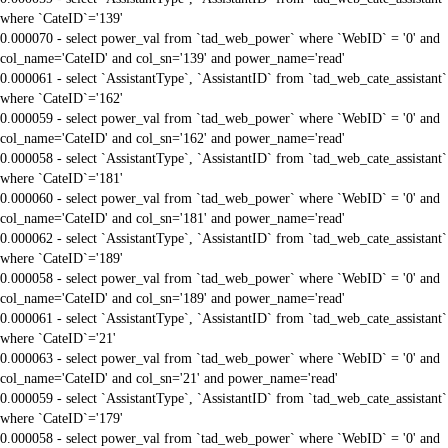
where `CateID`='139'
0.000070 - select power_val from `tad_web_power` where `WebID` = '0' and
col_name='CateID' and col_sn='139' and power_name='read'
0.000061 - select `AssistantType`, `AssistantID` from `tad_web_cate_assistant`
where `CateID`='162'
0.000059 - select power_val from `tad_web_power` where `WebID` = '0' and
col_name='CateID' and col_sn='162' and power_name='read'
0.000058 - select `AssistantType`, `AssistantID` from `tad_web_cate_assistant`
where `CateID`='181'
0.000060 - select power_val from `tad_web_power` where `WebID` = '0' and
col_name='CateID' and col_sn='181' and power_name='read'
0.000062 - select `AssistantType`, `AssistantID` from `tad_web_cate_assistant`
where `CateID`='189'
0.000058 - select power_val from `tad_web_power` where `WebID` = '0' and
col_name='CateID' and col_sn='189' and power_name='read'
0.000061 - select `AssistantType`, `AssistantID` from `tad_web_cate_assistant`
where `CateID`='21'
0.000063 - select power_val from `tad_web_power` where `WebID` = '0' and
col_name='CateID' and col_sn='21' and power_name='read'
0.000059 - select `AssistantType`, `AssistantID` from `tad_web_cate_assistant`
where `CateID`='179'
0.000058 - select power_val from `tad_web_power` where `WebID` = '0' and