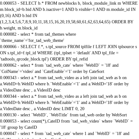
0.000053 - SELECT b.* FROM newblocks b, block_module_link m WHERE
m.block_id=b.bid AND b.isactive=1 AND b.visible=1 AND m.module_id IN
(0,16) AND b.bid IN
(1,2,3,4,5,6,7,8,9,10,11,18,15,16,20,19,58,60,61,62,63,64,65) ORDER BY
b.weight, m.block_id
0.000082 - select * from tad_themes where
`theme_name`='for_tad_web_theme'
0.000066 - SELECT f.*, s.tpl_source FROM tplfile f LEFT JOIN tplsource s
ON s.tpl_id=f.tpl_id WHERE (tpl_tplset = 'default' AND tpl_file =
'tadtools_qrcode_block.tpl') ORDER BY tpl_refid
0.000062 - select * from `tad_web_cate` where `WebID` = '18' and
`ColName`='video' and `CateEnable`='1' order by CateSort
0.000343 - select a.* from tad_web_video as a left join tad_web as b on
a.WebID=b.WebID where b.`WebEnable`='1' and a.WebID='18' order by
a.VideoDate desc , a.VideoID desc
0.000344 - select a.* from tad_web_video as a left join tad_web as b on
a.WebID=b.WebID where b.`WebEnable`='1' and a.WebID='18' order by
a.VideoDate desc , a.VideoID desc LIMIT 0, 20
0.000130 - select `WebID`, `WebTitle` from tad_web order by WebSort
0.000053 - select count(*),CateID from `tad_web_video` where `WebID` =
'18' group by CateID
0.000047 - select * from `tad_web_cate` where 1 and `WebID` = '18' and