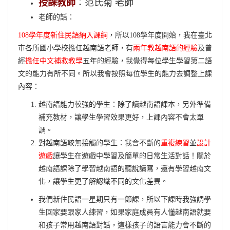
授課教師
：范氏菊 老師
老師的話：
108學年度新住民語納入課綱
，所以108學年度開始，我在臺北
市各所國小學校擔任越南語老師，有
兩年教越南語的經驗
及曾
經
擔任中文補救教學
五年的經驗，我覺得每位學生學習第二語
文的能力有所不同。所以我會按照每位學生的能力去調整上課
內容：
越南語能力較強的學生：除了讀越南語課本，另外準備
補充教材，讓學生學習效果更好，上課內容不會太單
調。
對越南語較無接觸的學生：我會不斷的
重複練習
並
設計
遊戲
讓學生在遊戲中學習及簡單的日常生活對話！關於
越南語課除了學習越南語的聽說讀寫，還有學習越南文
化，讓學生更了解認識不同的文化差異。
我們新住民語一星期只有一節課，所以下課時我強調學
生回家要跟家人練習，如果家庭成員有人懂越南語就要
和孩子常用越南語對話，這樣孩子的語言能力會不斷的