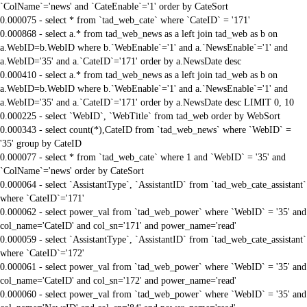
`ColName`='news' and `CateEnable`='1' order by CateSort
0.000075 - select * from `tad_web_cate` where `CateID` = '171'
0.000868 - select a.* from tad_web_news as a left join tad_web as b on
a.WebID=b.WebID where b.`WebEnable`='1' and a.`NewsEnable`='1' and
a.WebID='35' and a.`CateID`='171' order by a.NewsDate desc
0.000410 - select a.* from tad_web_news as a left join tad_web as b on
a.WebID=b.WebID where b.`WebEnable`='1' and a.`NewsEnable`='1' and
a.WebID='35' and a.`CateID`='171' order by a.NewsDate desc LIMIT 0, 10
0.000225 - select `WebID`, `WebTitle` from tad_web order by WebSort
0.000343 - select count(*),CateID from `tad_web_news` where `WebID` =
'35' group by CateID
0.000077 - select * from `tad_web_cate` where 1 and `WebID` = '35' and
`ColName`='news' order by CateSort
0.000064 - select `AssistantType`, `AssistantID` from `tad_web_cate_assistant`
where `CateID`='171'
0.000062 - select power_val from `tad_web_power` where `WebID` = '35' and
col_name='CateID' and col_sn='171' and power_name='read'
0.000059 - select `AssistantType`, `AssistantID` from `tad_web_cate_assistant`
where `CateID`='172'
0.000061 - select power_val from `tad_web_power` where `WebID` = '35' and
col_name='CateID' and col_sn='172' and power_name='read'
0.000060 - select power_val from `tad_web_power` where `WebID` = '35' and