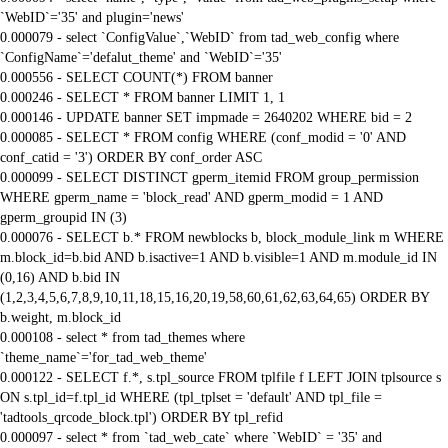
`WebID`='35' and plugin='news'
0.000079 - select `ConfigValue`,`WebID` from tad_web_config where
`ConfigName`='defalut_theme' and `WebID`='35'
0.000556 - SELECT COUNT(*) FROM banner
0.000246 - SELECT * FROM banner LIMIT 1, 1
0.000146 - UPDATE banner SET impmade = 2640202 WHERE bid = 2
0.000085 - SELECT * FROM config WHERE (conf_modid = '0' AND
conf_catid = '3') ORDER BY conf_order ASC
0.000099 - SELECT DISTINCT gperm_itemid FROM group_permission
WHERE gperm_name = 'block_read' AND gperm_modid = 1 AND
gperm_groupid IN (3)
0.000076 - SELECT b.* FROM newblocks b, block_module_link m WHERE
m.block_id=b.bid AND b.isactive=1 AND b.visible=1 AND m.module_id IN
(0,16) AND b.bid IN
(1,2,3,4,5,6,7,8,9,10,11,18,15,16,20,19,58,60,61,62,63,64,65) ORDER BY
b.weight, m.block_id
0.000108 - select * from tad_themes where
`theme_name`='for_tad_web_theme'
0.000122 - SELECT f.*, s.tpl_source FROM tplfile f LEFT JOIN tplsource s
ON s.tpl_id=f.tpl_id WHERE (tpl_tplset = 'default' AND tpl_file =
'tadtools_qrcode_block.tpl') ORDER BY tpl_refid
0.000097 - select * from `tad_web_cate` where `WebID` = '35' and