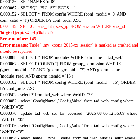
0.000126 - SET NAMES 'utf8'
0.000067 - SET SQL_BIG_SELECTS = 1
0.000152 - SELECT * FROM config WHERE (conf_modid = '0' AND
conf_catid = '1') ORDER BY conf_order ASC
0.001145 - SELECT sess_data, sess_ip FROM session WHERE sess_id =
'htrg6n1jvcptcv4ne1p0kdkad0'
Error number:
145
Error message:
Table '.\my_xoops_2015\xx_session' is marked as crashed and
should be repaired
0.000088 - SELECT * FROM modules WHERE dirname = 'tad_web'
0.000067 - SELECT COUNT(*) FROM group_permission WHERE
(gperm_modid = '1' AND (gperm_groupid = '3') AND gperm_name =
'module_read' AND gperm_itemid = '16')
0.000102 - SELECT * FROM config WHERE (conf_modid = '16') ORDER
BY conf_order ASC
0.000502 - select * from tad_web where WebID='35'
0.000082 - select `ConfigName`,`ConfigValue` from tad_web_config where
`WebID`='35'
0.000370 - update `tad_web` set `last_accessed`='2026-08-06 12:36:09' where
`WebID`='35'
0.000106 - select `ConfigName`,`ConfigValue` from tad_web_config where
`WebID`='35'
0.000094 - select `name`, `type`, `value` from tad_web_plugins_setup where