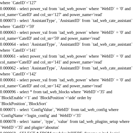
where `CateID`='127'
0.000066 - select power_val from `tad_web_power` where `WebID` = '0' and
col_name='CateID' and col_sn='127' and power_name='read'
0.000073 - select `AssistantType`, `AssistantID` from `tad_web_cate_assistant`
where `CateID`='59'
0.000063 - select power_val from `tad_web_power` where `WebID` = '0' and
col_name='CateID' and col_sn='59' and power_name='read'
0.000064 - select `AssistantType`, `AssistantID` from `tad_web_cate_assistant`
where `CateID`='141'
0.000061 - select power_val from `tad_web_power` where `WebID` = '0' and
col_name='CateID' and col_sn='141' and power_name='read'
0.000062 - select `AssistantType`, `AssistantID` from `tad_web_cate_assistant`
where `CateID`='142'
0.000061 - select power_val from `tad_web_power` where `WebID` = '0' and
col_name='CateID' and col_sn='142' and power_name='read'
0.000096 - select * from tad_web_blocks where `WebID`='35' and
`BlockEnable`='1' and `BlockPosition`='side' order by
`BlockPosition`,`BlockSort`
0.000071 - select `ConfigValue`,`WebID` from tad_web_config where
`ConfigName`='login_config' and `WebID`='35'
0.000078 - select `name`, `type`, `value` from tad_web_plugins_setup where
`WebID`='35' and plugin='aboutus'