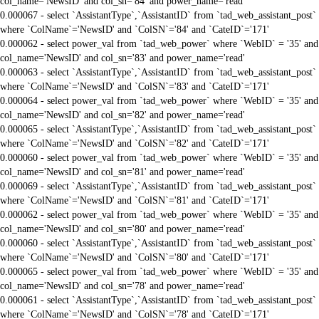
col_name='NewsID' and col_sn='84' and power_name='read'
0.000067 - select `AssistantType`,`AssistantID` from `tad_web_assistant_post`
where `ColName`='NewsID' and `ColSN`='84' and `CateID`='171'
0.000062 - select power_val from `tad_web_power` where `WebID` = '35' and
col_name='NewsID' and col_sn='83' and power_name='read'
0.000063 - select `AssistantType`,`AssistantID` from `tad_web_assistant_post`
where `ColName`='NewsID' and `ColSN`='83' and `CateID`='171'
0.000064 - select power_val from `tad_web_power` where `WebID` = '35' and
col_name='NewsID' and col_sn='82' and power_name='read'
0.000065 - select `AssistantType`,`AssistantID` from `tad_web_assistant_post`
where `ColName`='NewsID' and `ColSN`='82' and `CateID`='171'
0.000060 - select power_val from `tad_web_power` where `WebID` = '35' and
col_name='NewsID' and col_sn='81' and power_name='read'
0.000069 - select `AssistantType`,`AssistantID` from `tad_web_assistant_post`
where `ColName`='NewsID' and `ColSN`='81' and `CateID`='171'
0.000062 - select power_val from `tad_web_power` where `WebID` = '35' and
col_name='NewsID' and col_sn='80' and power_name='read'
0.000060 - select `AssistantType`,`AssistantID` from `tad_web_assistant_post`
where `ColName`='NewsID' and `ColSN`='80' and `CateID`='171'
0.000065 - select power_val from `tad_web_power` where `WebID` = '35' and
col_name='NewsID' and col_sn='78' and power_name='read'
0.000061 - select `AssistantType`,`AssistantID` from `tad_web_assistant_post`
where `ColName`='NewsID' and `ColSN`='78' and `CateID`='171'