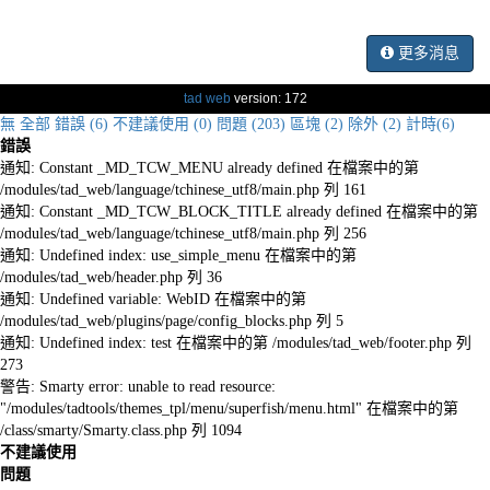
更多消息
tad web
version: 172
無
全部
錯誤 (6)
不建議使用 (0)
問題 (203)
區塊 (2)
除外 (2)
計時(6)
錯誤
通知: Constant _MD_TCW_MENU already defined 在檔案中的第
/modules/tad_web/language/tchinese_utf8/main.php 列 161
通知: Constant _MD_TCW_BLOCK_TITLE already defined 在檔案中的第
/modules/tad_web/language/tchinese_utf8/main.php 列 256
通知: Undefined index: use_simple_menu 在檔案中的第
/modules/tad_web/header.php 列 36
通知: Undefined variable: WebID 在檔案中的第
/modules/tad_web/plugins/page/config_blocks.php 列 5
通知: Undefined index: test 在檔案中的第 /modules/tad_web/footer.php 列
273
警告: Smarty error: unable to read resource:
"/modules/tadtools/themes_tpl/menu/superfish/menu.html" 在檔案中的第
/class/smarty/Smarty.class.php 列 1094
不建議使用
問題