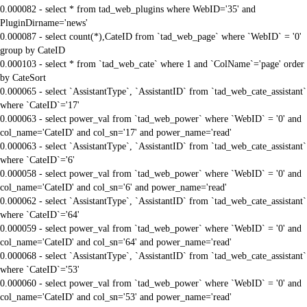
0.000082 - select * from tad_web_plugins where WebID='35' and
PluginDirname='news'
0.000087 - select count(*),CateID from `tad_web_page` where `WebID` = '0'
group by CateID
0.000103 - select * from `tad_web_cate` where 1 and `ColName`='page' order
by CateSort
0.000065 - select `AssistantType`, `AssistantID` from `tad_web_cate_assistant`
where `CateID`='17'
0.000063 - select power_val from `tad_web_power` where `WebID` = '0' and
col_name='CateID' and col_sn='17' and power_name='read'
0.000063 - select `AssistantType`, `AssistantID` from `tad_web_cate_assistant`
where `CateID`='6'
0.000058 - select power_val from `tad_web_power` where `WebID` = '0' and
col_name='CateID' and col_sn='6' and power_name='read'
0.000062 - select `AssistantType`, `AssistantID` from `tad_web_cate_assistant`
where `CateID`='64'
0.000059 - select power_val from `tad_web_power` where `WebID` = '0' and
col_name='CateID' and col_sn='64' and power_name='read'
0.000068 - select `AssistantType`, `AssistantID` from `tad_web_cate_assistant`
where `CateID`='53'
0.000060 - select power_val from `tad_web_power` where `WebID` = '0' and
col_name='CateID' and col_sn='53' and power_name='read'