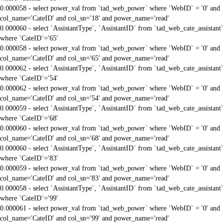
0.000058 - select power_val from `tad_web_power` where `WebID` = '0' and
col_name='CateID' and col_sn='18' and power_name='read'
0.000060 - select `AssistantType`, `AssistantID` from `tad_web_cate_assistant`
where `CateID`='65'
0.000058 - select power_val from `tad_web_power` where `WebID` = '0' and
col_name='CateID' and col_sn='65' and power_name='read'
0.000062 - select `AssistantType`, `AssistantID` from `tad_web_cate_assistant`
where `CateID`='54'
0.000062 - select power_val from `tad_web_power` where `WebID` = '0' and
col_name='CateID' and col_sn='54' and power_name='read'
0.000059 - select `AssistantType`, `AssistantID` from `tad_web_cate_assistant`
where `CateID`='68'
0.000060 - select power_val from `tad_web_power` where `WebID` = '0' and
col_name='CateID' and col_sn='68' and power_name='read'
0.000060 - select `AssistantType`, `AssistantID` from `tad_web_cate_assistant`
where `CateID`='83'
0.000059 - select power_val from `tad_web_power` where `WebID` = '0' and
col_name='CateID' and col_sn='83' and power_name='read'
0.000058 - select `AssistantType`, `AssistantID` from `tad_web_cate_assistant`
where `CateID`='99'
0.000061 - select power_val from `tad_web_power` where `WebID` = '0' and
col_name='CateID' and col_sn='99' and power_name='read'