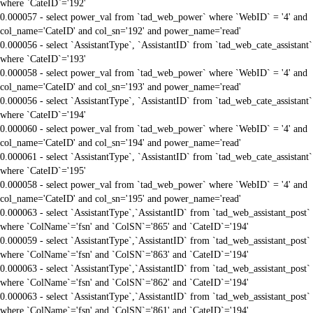
where `CateID`='192'
0.000057 - select power_val from `tad_web_power` where `WebID` = '4' and
col_name='CateID' and col_sn='192' and power_name='read'
0.000056 - select `AssistantType`, `AssistantID` from `tad_web_cate_assistant`
where `CateID`='193'
0.000058 - select power_val from `tad_web_power` where `WebID` = '4' and
col_name='CateID' and col_sn='193' and power_name='read'
0.000056 - select `AssistantType`, `AssistantID` from `tad_web_cate_assistant`
where `CateID`='194'
0.000060 - select power_val from `tad_web_power` where `WebID` = '4' and
col_name='CateID' and col_sn='194' and power_name='read'
0.000061 - select `AssistantType`, `AssistantID` from `tad_web_cate_assistant`
where `CateID`='195'
0.000058 - select power_val from `tad_web_power` where `WebID` = '4' and
col_name='CateID' and col_sn='195' and power_name='read'
0.000063 - select `AssistantType`,`AssistantID` from `tad_web_assistant_post`
where `ColName`='fsn' and `ColSN`='865' and `CateID`='194'
0.000059 - select `AssistantType`,`AssistantID` from `tad_web_assistant_post`
where `ColName`='fsn' and `ColSN`='863' and `CateID`='194'
0.000063 - select `AssistantType`,`AssistantID` from `tad_web_assistant_post`
where `ColName`='fsn' and `ColSN`='862' and `CateID`='194'
0.000063 - select `AssistantType`,`AssistantID` from `tad_web_assistant_post`
where `ColName`='fsn' and `ColSN`='861' and `CateID`='194'