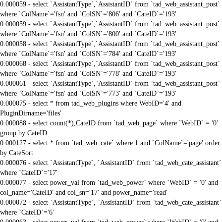
0.000059 - select `AssistantType`,`AssistantID` from `tad_web_assistant_post`
where `ColName`='fsn' and `ColSN`='806' and `CateID`='193'
0.000059 - select `AssistantType`,`AssistantID` from `tad_web_assistant_post`
where `ColName`='fsn' and `ColSN`='800' and `CateID`='193'
0.000058 - select `AssistantType`,`AssistantID` from `tad_web_assistant_post`
where `ColName`='fsn' and `ColSN`='784' and `CateID`='193'
0.000068 - select `AssistantType`,`AssistantID` from `tad_web_assistant_post`
where `ColName`='fsn' and `ColSN`='778' and `CateID`='193'
0.000061 - select `AssistantType`,`AssistantID` from `tad_web_assistant_post`
where `ColName`='fsn' and `ColSN`='773' and `CateID`='193'
0.000075 - select * from tad_web_plugins where WebID='4' and
PluginDirname='files'
0.000088 - select count(*),CateID from `tad_web_page` where `WebID` = '0'
group by CateID
0.000127 - select * from `tad_web_cate` where 1 and `ColName`='page' order
by CateSort
0.000076 - select `AssistantType`, `AssistantID` from `tad_web_cate_assistant`
where `CateID`='17'
0.000077 - select power_val from `tad_web_power` where `WebID` = '0' and
col_name='CateID' and col_sn='17' and power_name='read'
0.000072 - select `AssistantType`, `AssistantID` from `tad_web_cate_assistant`
where `CateID`='6'