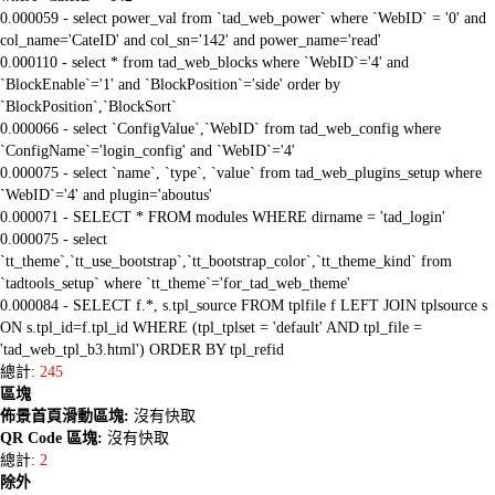
0.000059 - select power_val from `tad_web_power` where `WebID` = '0' and
col_name='CateID' and col_sn='142' and power_name='read'
0.000110 - select * from tad_web_blocks where `WebID`='4' and
`BlockEnable`='1' and `BlockPosition`='side' order by
`BlockPosition`,`BlockSort`
0.000066 - select `ConfigValue`,`WebID` from tad_web_config where
`ConfigName`='login_config' and `WebID`='4'
0.000075 - select `name`, `type`, `value` from tad_web_plugins_setup where
`WebID`='4' and plugin='aboutus'
0.000071 - SELECT * FROM modules WHERE dirname = 'tad_login'
0.000075 - select
`tt_theme`,`tt_use_bootstrap`,`tt_bootstrap_color`,`tt_theme_kind` from
`tadtools_setup` where `tt_theme`='for_tad_web_theme'
0.000084 - SELECT f.*, s.tpl_source FROM tplfile f LEFT JOIN tplsource s
ON s.tpl_id=f.tpl_id WHERE (tpl_tplset = 'default' AND tpl_file =
'tad_web_tpl_b3.html') ORDER BY tpl_refid
總計:
245
區塊
佈景首頁滑動區塊:
沒有快取
QR Code 區塊:
沒有快取
總計:
2
除外