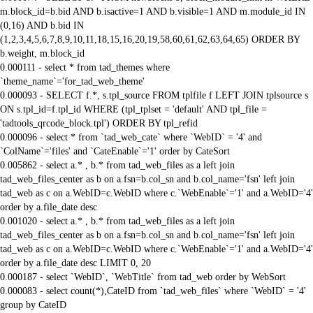
m.block_id=b.bid AND b.isactive=1 AND b.visible=1 AND m.module_id IN
(0,16) AND b.bid IN
(1,2,3,4,5,6,7,8,9,10,11,18,15,16,20,19,58,60,61,62,63,64,65) ORDER BY
b.weight, m.block_id
0.000111 - select * from tad_themes where
`theme_name`='for_tad_web_theme'
0.000093 - SELECT f.*, s.tpl_source FROM tplfile f LEFT JOIN tplsource s
ON s.tpl_id=f.tpl_id WHERE (tpl_tplset = 'default' AND tpl_file =
'tadtools_qrcode_block.tpl') ORDER BY tpl_refid
0.000096 - select * from `tad_web_cate` where `WebID` = '4' and
`ColName`='files' and `CateEnable`='1' order by CateSort
0.005862 - select a.* , b.* from tad_web_files as a left join
tad_web_files_center as b on a.fsn=b.col_sn and b.col_name='fsn' left join
tad_web as c on a.WebID=c.WebID where c.`WebEnable`='1' and a.WebID='4'
order by a.file_date desc
0.001020 - select a.* , b.* from tad_web_files as a left join
tad_web_files_center as b on a.fsn=b.col_sn and b.col_name='fsn' left join
tad_web as c on a.WebID=c.WebID where c.`WebEnable`='1' and a.WebID='4'
order by a.file_date desc LIMIT 0, 20
0.000187 - select `WebID`, `WebTitle` from tad_web order by WebSort
0.000083 - select count(*),CateID from `tad_web_files` where `WebID` = '4'
group by CateID