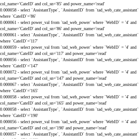
col_name='CateID' and col_sn='85' and power_name='read'
0.000058 - select `AssistantType`, `AssistantID` from `tad_web_cate_assistant`
where `CateID`='86'
0.000061 - select power_val from `tad_web_power` where `WebID` = '4' and
col_name='CateID' and col_sn='86' and power_name='read'
0.000061 - select `AssistantType`, `AssistantID` from `tad_web_cate_assistant`
where `CateID`='117'
0.000059 - select power_val from `tad_web_power` where `WebID` = '4' and
col_name='CateID' and col_sn='117' and power_name='read'
0.000056 - select `AssistantType`, `AssistantID` from `tad_web_cate_assistant`
where `CateID`='147'
0.000072 - select power_val from `tad_web_power` where `WebID` = '4' and
col_name='CateID' and col_sn='147' and power_name='read'
0.000067 - select `AssistantType`, `AssistantID` from `tad_web_cate_assistant`
where `CateID`='165'
0.000058 - select power_val from `tad_web_power` where `WebID` = '4' and
col_name='CateID' and col_sn='165' and power_name='read'
0.000058 - select `AssistantType`, `AssistantID` from `tad_web_cate_assistant`
where `CateID`='190'
0.000056 - select power_val from `tad_web_power` where `WebID` = '4' and
col_name='CateID' and col_sn='190' and power_name='read'
0.000057 - select `AssistantType`, `AssistantID` from `tad_web_cate_assistant`