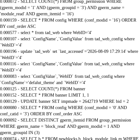
0.000072 - SELECT COUNT(*) FROM group_permission WHERE
(gperm_modid = '1' AND (gperm_groupid = '3') AND gperm_name =
'module_read' AND gperm_itemid = '16')
0.000159 - SELECT * FROM config WHERE (conf_modid = '16') ORDER
BY conf_order ASC
0.000577 - select * from tad_web where WebID='4'
0.000107 - select `ConfigName`,`ConfigValue` from tad_web_config where
`WebID`='4'
0.000196 - update `tad_web` set `last_accessed`='2026-08-09 17:29:14' where
`WebID`='4'
0.000116 - select `ConfigName`,`ConfigValue` from tad_web_config where
`WebID`='4'
0.000083 - select `ConfigValue`,`WebID` from tad_web_config where
`ConfigName`='defalut_theme' and `WebID`='4'
0.000125 - SELECT COUNT(*) FROM banner
0.000152 - SELECT * FROM banner LIMIT 1, 1
0.000129 - UPDATE banner SET impmade = 2642719 WHERE bid = 2
0.000080 - SELECT * FROM config WHERE (conf_modid = '0' AND
conf_catid = '3') ORDER BY conf_order ASC
0.000092 - SELECT DISTINCT gperm_itemid FROM group_permission
WHERE gperm_name = 'block_read' AND gperm_modid = 1 AND
gperm_groupid IN (3)
0.000074 - SELECT b.* FROM newblocks b, block_module_link m WHERE