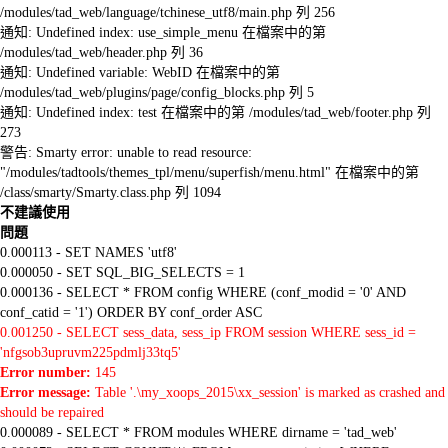
/modules/tad_web/language/tchinese_utf8/main.php 列 256
通知: Undefined index: use_simple_menu 在檔案中的第
/modules/tad_web/header.php 列 36
通知: Undefined variable: WebID 在檔案中的第
/modules/tad_web/plugins/page/config_blocks.php 列 5
通知: Undefined index: test 在檔案中的第 /modules/tad_web/footer.php 列
273
警告: Smarty error: unable to read resource:
"/modules/tadtools/themes_tpl/menu/superfish/menu.html" 在檔案中的第
/class/smarty/Smarty.class.php 列 1094
不建議使用
問題
0.000113 - SET NAMES 'utf8'
0.000050 - SET SQL_BIG_SELECTS = 1
0.000136 - SELECT * FROM config WHERE (conf_modid = '0' AND
conf_catid = '1') ORDER BY conf_order ASC
0.001250 - SELECT sess_data, sess_ip FROM session WHERE sess_id =
'nfgsob3upruvm225pdmlj33tq5'
Error number:
145
Error message:
Table '.\my_xoops_2015\xx_session' is marked as crashed and
should be repaired
0.000089 - SELECT * FROM modules WHERE dirname = 'tad_web'