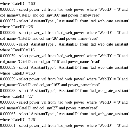
where `CateID`='160'
0.000058 - select power_val from `tad_web_power` where `WebID` = '0' and
col_name='CateID' and col_sn='160' and power_name='read'
0.000057 - select `AssistantType`, `AssistantID` from `tad_web_cate_assistant`
where `CateID`='26'
0.000059 - select power_val from `tad_web_power` where `WebID` = '0' and
col_name='CateID' and col_sn='26' and power_name='read'
0.000060 - select `AssistantType`, `AssistantID` from `tad_web_cate_assistant`
where `CateID`='116'
0.000059 - select power_val from `tad_web_power` where `WebID` = '0' and
col_name='CateID' and col_sn='116' and power_name='read'
0.000059 - select `AssistantType`, `AssistantID` from `tad_web_cate_assistant`
where `CateID`='163'
0.000059 - select power_val from `tad_web_power` where `WebID` = '0' and
col_name='CateID' and col_sn='163' and power_name='read'
0.000058 - select `AssistantType`, `AssistantID` from `tad_web_cate_assistant`
where `CateID`='27'
0.000060 - select power_val from `tad_web_power` where `WebID` = '0' and
col_name='CateID' and col_sn='27' and power_name='read'
0.000065 - select `AssistantType`, `AssistantID` from `tad_web_cate_assistant`
where `CateID`='126'
0.000061 - select power_val from `tad_web_power` where `WebID` = '0' and