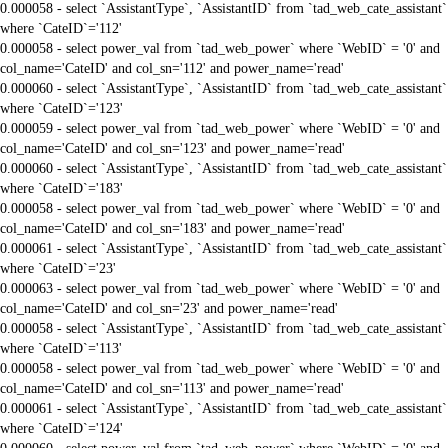
0.000058 - select `AssistantType`, `AssistantID` from `tad_web_cate_assistant`
where `CateID`='112'
0.000058 - select power_val from `tad_web_power` where `WebID` = '0' and
col_name='CateID' and col_sn='112' and power_name='read'
0.000060 - select `AssistantType`, `AssistantID` from `tad_web_cate_assistant`
where `CateID`='123'
0.000059 - select power_val from `tad_web_power` where `WebID` = '0' and
col_name='CateID' and col_sn='123' and power_name='read'
0.000060 - select `AssistantType`, `AssistantID` from `tad_web_cate_assistant`
where `CateID`='183'
0.000058 - select power_val from `tad_web_power` where `WebID` = '0' and
col_name='CateID' and col_sn='183' and power_name='read'
0.000061 - select `AssistantType`, `AssistantID` from `tad_web_cate_assistant`
where `CateID`='23'
0.000063 - select power_val from `tad_web_power` where `WebID` = '0' and
col_name='CateID' and col_sn='23' and power_name='read'
0.000058 - select `AssistantType`, `AssistantID` from `tad_web_cate_assistant`
where `CateID`='113'
0.000058 - select power_val from `tad_web_power` where `WebID` = '0' and
col_name='CateID' and col_sn='113' and power_name='read'
0.000061 - select `AssistantType`, `AssistantID` from `tad_web_cate_assistant`
where `CateID`='124'