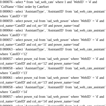
0.000076 - select * from `tad_web_cate` where 1 and `WebID` = '4' and
`ColName`='files' order by CateSort
0.000063 - select `AssistantType`, `AssistantID` from `tad_web_cate_assistant`
where `CateID`='10'
0.000059 - select power_val from `tad_web_power` where `WebID` = '4' and
col_name='CateID' and col_sn='10' and power_name='read'
0.000064 - select `AssistantType`, `AssistantID` from `tad_web_cate_assistant`
where `CateID`='11'
0.000057 - select power_val from `tad_web_power` where `WebID` = '4' and
col_name='CateID' and col_sn='11' and power_name='read'
0.000063 - select `AssistantType`, `AssistantID` from `tad_web_cate_assistant`
where `CateID`='12'
0.000057 - select power_val from `tad_web_power` where `WebID` = '4' and
col_name='CateID' and col_sn='12' and power_name='read'
0.000058 - select `AssistantType`, `AssistantID` from `tad_web_cate_assistant`
where `CateID`='13'
0.000061 - select power_val from `tad_web_power` where `WebID` = '4' and
col_name='CateID' and col_sn='13' and power_name='read'
0.000058 - select `AssistantType`, `AssistantID` from `tad_web_cate_assistant`
where `CateID`='14'
0.000057 - select power_val from `tad_web_power` where `WebID` = '4' and
col_name='CateID' and col_sn='14' and power_name='read'