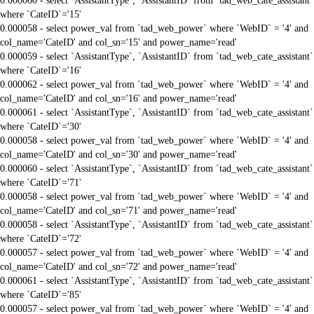
0.000060 - select `AssistantType`, `AssistantID` from `tad_web_cate_assistant`
where `CateID`='15'
0.000058 - select power_val from `tad_web_power` where `WebID` = '4' and
col_name='CateID' and col_sn='15' and power_name='read'
0.000059 - select `AssistantType`, `AssistantID` from `tad_web_cate_assistant`
where `CateID`='16'
0.000062 - select power_val from `tad_web_power` where `WebID` = '4' and
col_name='CateID' and col_sn='16' and power_name='read'
0.000061 - select `AssistantType`, `AssistantID` from `tad_web_cate_assistant`
where `CateID`='30'
0.000058 - select power_val from `tad_web_power` where `WebID` = '4' and
col_name='CateID' and col_sn='30' and power_name='read'
0.000060 - select `AssistantType`, `AssistantID` from `tad_web_cate_assistant`
where `CateID`='71'
0.000058 - select power_val from `tad_web_power` where `WebID` = '4' and
col_name='CateID' and col_sn='71' and power_name='read'
0.000058 - select `AssistantType`, `AssistantID` from `tad_web_cate_assistant`
where `CateID`='72'
0.000057 - select power_val from `tad_web_power` where `WebID` = '4' and
col_name='CateID' and col_sn='72' and power_name='read'
0.000061 - select `AssistantType`, `AssistantID` from `tad_web_cate_assistant`
where `CateID`='85'
0.000057 - select power_val from `tad_web_power` where `WebID` = '4' and